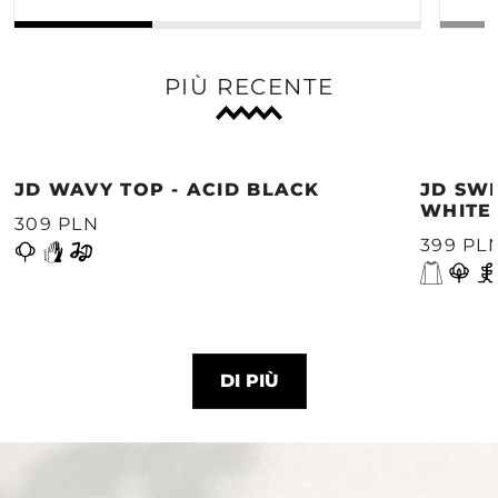
PIÙ RECENTE
JD WAVY TOP - ACID BLACK
JD SWE
WHITE
309 PLN
399 PL
DI PIÙ