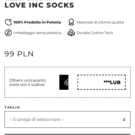
LOVE INC SOCKS
100% Prodotto in Polonia
Materiale di ottima qualità
Imballaggio senza plastica
Double Cotton Tech
99 PLN
OTTIENI
Ottieni uno sconto
***LUB
extra con il codice:
COD
TAGLIA
– Si prega di selezionare –
dente