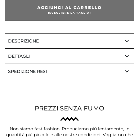
AGGIUNGI AL CARRELLO
(SCEGLIERE LA TAGLIA)
keyboard_arrow_down
DESCRIZIONE
keyboard_arrow_down
DETTAGLI
keyboard_arrow_down
SPEDIZIONE RESI
PREZZI SENZA FUMO
Non siamo fast fashion. Produciamo più lentamente, in
quantità più piccole e alle nostre condizioni. Vogliamo che