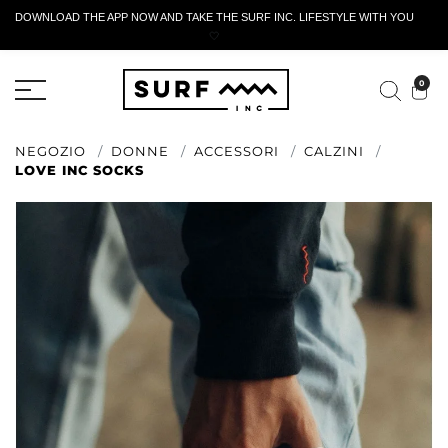
DOWNLOAD THE APP NOW AND TAKE THE SURF INC. LIFESTYLE WITH YOU
🤍
MODULO DI RESTITUZIONE ATTIVO
0
NEGOZIO
DONNE
ACCESSORI
CALZINI
LOVE INC SOCKS