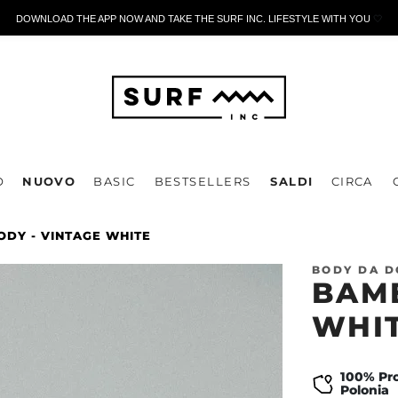
DOWNLOAD THE APP NOW AND TAKE THE SURF INC. LIFESTYLE WITH YOU
🤍
O
NUOVO
BASIC
BESTSELLERS
SALDI
CIRCA
DY - VINTAGE WHITE
BODY DA 
BAMB
WHI
100% Pro
Polonia