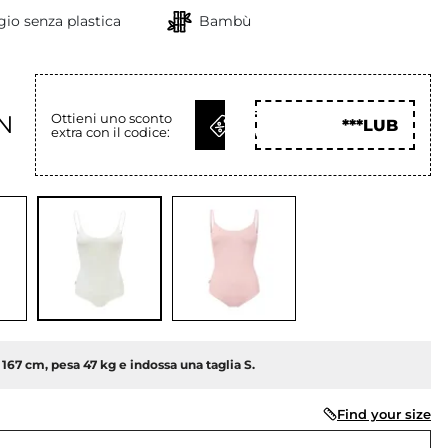
io senza plastica
Bambù
OTTIENI
N
Ottieni uno sconto
***LUB
extra con il codice:
COD
a 167 cm, pesa 47 kg e indossa una taglia S.
Find your size