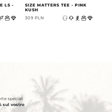
 LS -
SIZE MATTERS TEE - PINK
QUE
KUSH
PAC
A
309 PLN
339
Y
erte speciali
 sul vostro