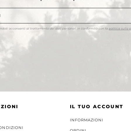
endoti acconsenti al trattamento dei dati personali in conformità con la
politica sulla 
ZIONI
IL TUO ACCOUNT
INFORMAZIONI
CONDIZIONI
ORDINI