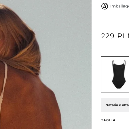
Imballagg
229 PL
Natalia è alt
TAGLIA