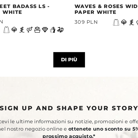
EET BADASS LS -
WAVES & ROSES WIDE
 WHITE
PAPER WHITE
LN
309 PLN
DI PIÙ
SIGN UP AND SHAPE YOUR STOR
ricevi le ultime informazioni su notizie, promozioni e off
 nel nostro negozio online e
ottenete uno sconto su 5%
prossimo acquisto.*