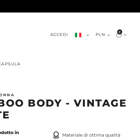
0
ACCEDI
PLN
CAPSULA
DONNA
OO BODY - VINTAGE
TE
dotto in
Materiale di ottima qualità