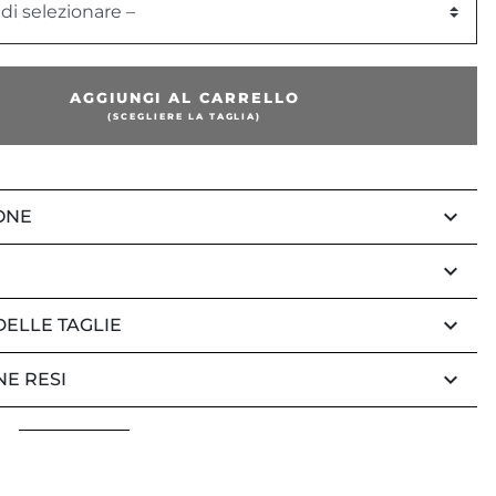
 di selezionare –
AGGIUNGI AL CARRELLO
(SCEGLIERE LA TAGLIA)
keyboard_arrow_down
ONE
keyboard_arrow_down
keyboard_arrow_down
DELLE TAGLIE
keyboard_arrow_down
NE RESI