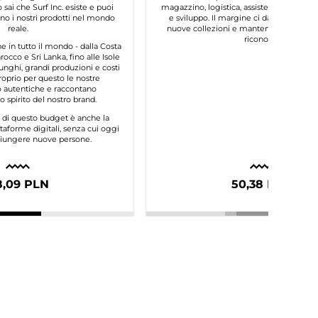
 sai che Surf Inc. esiste e puoi
magazzino, logistica, assistenza clienti, 
o i nostri prodotti nel mondo
e sviluppo. Il margine ci dà la possibilit
reale.
nuove collezioni e mantenere la qualità
riconosci.
in tutto il mondo - dalla Costa
occo e Sri Lanka, fino alle Isole
unghi, grandi produzioni e costi
roprio per questo le nostre
autentiche e raccontano
 spirito del nostro brand.
e di questo budget è anche la
taforme digitali, senza cui oggi
ggiungere nuove persone.
8,09 PLN
50,38 PLN