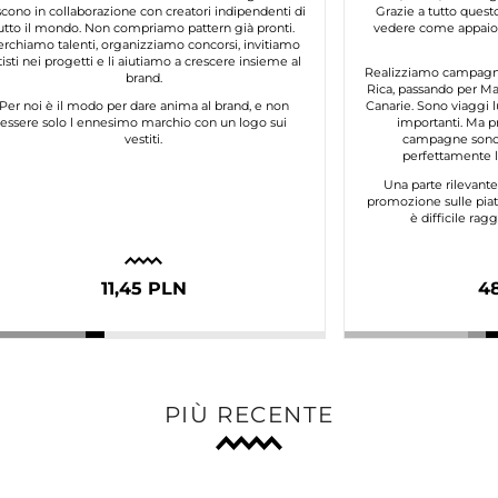
cono in collaborazione con creatori indipendenti di
Grazie a tutto questo
utto il mondo. Non compriamo pattern già pronti.
vedere come appaion
erchiamo talenti, organizziamo concorsi, invitiamo
tisti nei progetti e li aiutiamo a crescere insieme al
Realizziamo campagne 
brand.
Rica, passando per Mar
Per noi è il modo per dare anima al brand, e non
Canarie. Sono viaggi l
essere solo l ennesimo marchio con un logo sui
importanti. Ma p
vestiti.
campagne sono 
perfettamente lo
Una parte rilevant
promozione sulle piat
è difficile ra
11,45 PLN
4
PIÙ RECENTE