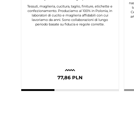
nas
Tessuti, maglieria, cucitura, taglio, finiture, etichette e
t
confezionamento. Produciamo al 100% in Polonia, in
C
laboratori di cucito e maglieria affidabili con cui
ar
lavoriamo da anni. Sono collaborazioni di lungo
periodo basate su fiducia e regole corrette.
77,86 PLN