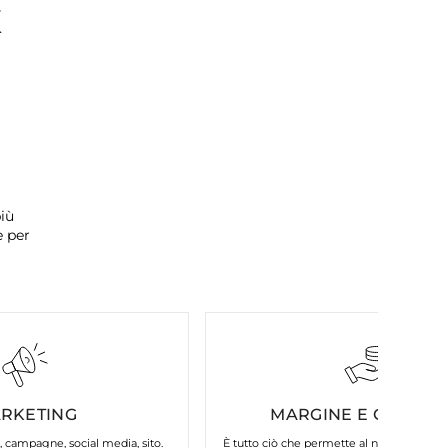
K
iù
e per
RKETING
MARGINE E COSTI FI
, campagne, social media, sito.
È tutto ciò che permette al nostro brand d