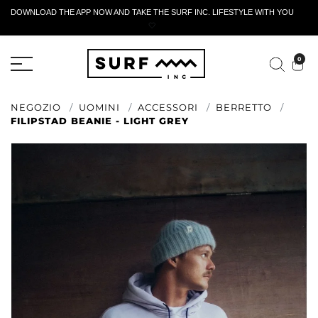
DOWNLOAD THE APP NOW AND TAKE THE SURF INC. LIFESTYLE WITH YOU
🤍
MODULO DI RESTITUZIONE ATTIVO
0
NEGOZIO
UOMINI
ACCESSORI
BERRETTO
FILIPSTAD BEANIE - LIGHT GREY