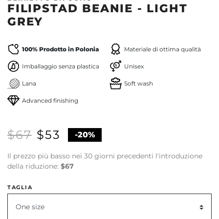
FILIPSTAD BEANIE - LIGHT
GREY
100% Prodotto in Polonia
Materiale di ottima qualità
Imballaggio senza plastica
Unisex
Lana
Soft wash
Advanced finishing
$67
$53
-20%
Il prezzo più basso nei 30 giorni precedenti l'introduzione
della riduzione:
$67
TAGLIA
One size