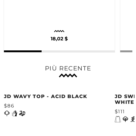
18,02 $
PIÙ RECENTE
JD WAVY TOP - ACID BLACK
JD SWE
WHITE
$86
$111