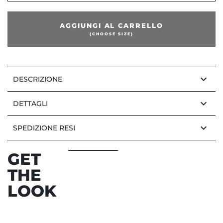
dente
AGGIUNGI AL CARRELLO
(CHOOSE SIZE)
keyboard_arrow_down
DESCRIZIONE
keyboard_arrow_down
DETTAGLI
keyboard_arrow_down
SPEDIZIONE RESI
GET
THE
LOOK