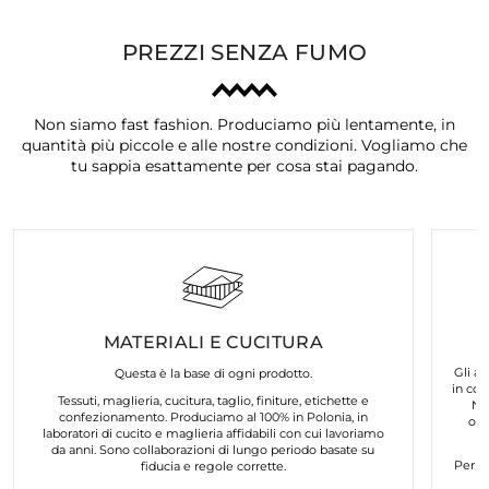
PREZZI SENZA FUMO
Non siamo fast fashion. Produciamo più lentamente, in
quantità più piccole e alle nostre condizioni. Vogliamo che
tu sappia esattamente per cosa stai pagando.
MATERIALI E CUCITURA
Gli ar
Questa è la base di ogni prodotto.
in col
Tessuti, maglieria, cucitura, taglio, finiture, etichette e
No
confezionamento. Produciamo al 100% in Polonia, in
org
laboratori di cucito e maglieria affidabili con cui lavoriamo
da anni. Sono collaborazioni di lungo periodo basate su
Per n
fiducia e regole corrette.