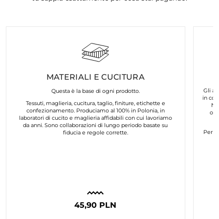
MATERIALI E CUCITURA
Gli ar
Questa è la base di ogni prodotto.
in col
Tessuti, maglieria, cucitura, taglio, finiture, etichette e
No
confezionamento. Produciamo al 100% in Polonia, in
org
laboratori di cucito e maglieria affidabili con cui lavoriamo
da anni. Sono collaborazioni di lungo periodo basate su
Per n
fiducia e regole corrette.
45,90 PLN