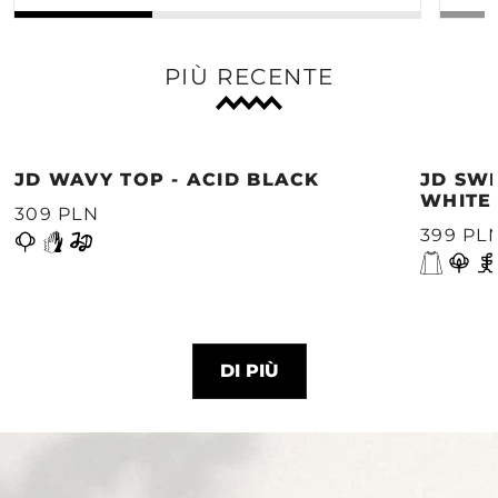
PIÙ RECENTE
JD WAVY TOP - ACID BLACK
JD SWE
WHITE
309 PLN
399 PL
DI PIÙ