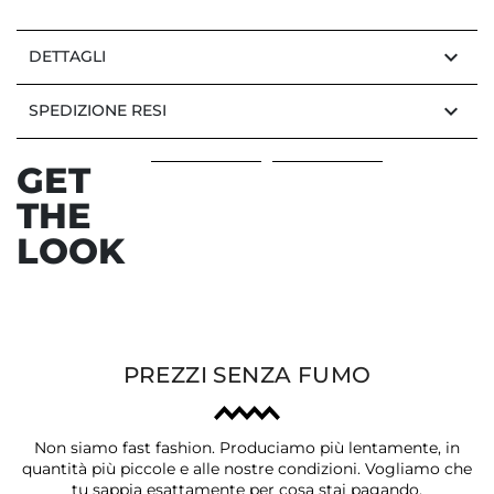
keyboard_arrow_down
DETTAGLI
keyboard_arrow_down
SPEDIZIONE RESI
GET
THE
LOOK
PREZZI SENZA FUMO
Non siamo fast fashion. Produciamo più lentamente, in
quantità più piccole e alle nostre condizioni. Vogliamo che
tu sappia esattamente per cosa stai pagando.