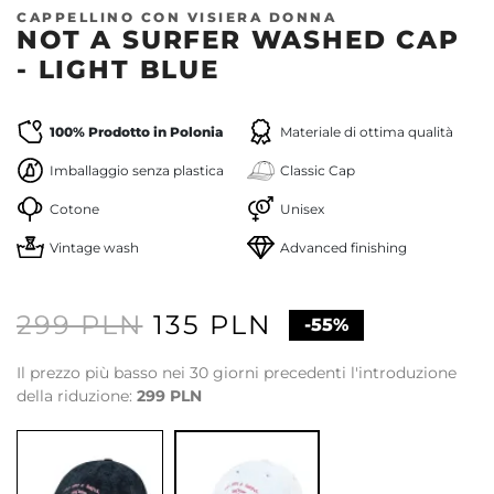
CAPPELLINO CON VISIERA DONNA
NOT A SURFER WASHED CAP
- LIGHT BLUE
100% Prodotto in Polonia
Materiale di ottima qualità
Imballaggio senza plastica
Classic Cap
Cotone
Unisex
Vintage wash
Advanced finishing
299 PLN
135 PLN
-55%
Il prezzo più basso nei 30 giorni precedenti l'introduzione
della riduzione:
299 PLN