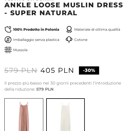
ANKLE LOOSE MUSLIN DRESS
- SUPER NATURAL
100% Prodotto in Polonia
Materiale di ottima qualità
Imballaggio senza plastica
Cotone
Mussola
579 PLN
405 PLN
-30%
Il prezzo più basso nei 30 giorni precedenti l'introduzione
della riduzione:
579 PLN