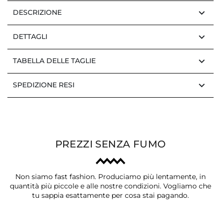
keyboard_arrow_down
DESCRIZIONE
keyboard_arrow_down
DETTAGLI
keyboard_arrow_down
TABELLA DELLE TAGLIE
keyboard_arrow_down
SPEDIZIONE RESI
PREZZI SENZA FUMO
Non siamo fast fashion. Produciamo più lentamente, in
quantità più piccole e alle nostre condizioni. Vogliamo che
tu sappia esattamente per cosa stai pagando.