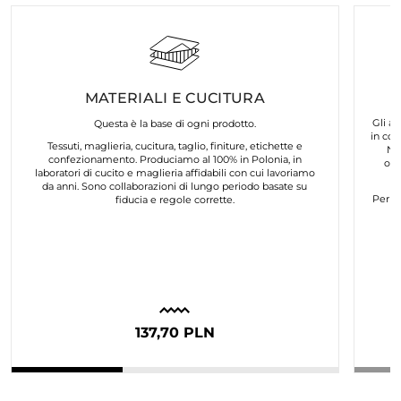
MATERIALI E CUCITURA
Gli ar
Questa è la base di ogni prodotto.
in col
Tessuti, maglieria, cucitura, taglio, finiture, etichette e
No
confezionamento. Produciamo al 100% in Polonia, in
org
laboratori di cucito e maglieria affidabili con cui lavoriamo
da anni. Sono collaborazioni di lungo periodo basate su
Per n
fiducia e regole corrette.
137,70 PLN