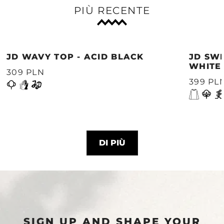
PIÙ RECENTE
JD WAVY TOP - ACID BLACK
JD SWE
WHITE
309 PLN
399 PL
DI PIÙ
SIGN UP AND SHAPE YOUR