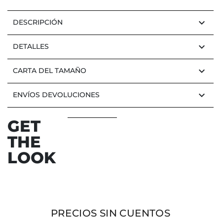
keyboard_arrow_down
DESCRIPCIÓN
keyboard_arrow_down
DETALLES
keyboard_arrow_down
CARTA DEL TAMAÑO
keyboard_arrow_down
ENVÍOS DEVOLUCIONES
GET
THE
LOOK
PRECIOS SIN CUENTOS