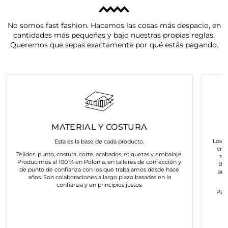
No somos fast fashion. Hacemos las cosas más despacio, en
cantidades más pequeñas y bajo nuestras propias reglas.
Queremos que sepas exactamente por qué estás pagando.
MATERIAL Y COSTURA
Los a
Esta es la base de cada producto.
cre
Tejidos, punto, costura, corte, acabados, etiquetas y embalaje.
to
Producimos al 100 % en Polonia, en talleres de confección y
Bus
de punto de confianza con los que trabajamos desde hace
art
años. Son colaboraciones a largo plazo basadas en la
confianza y en principios justos.
Para
c