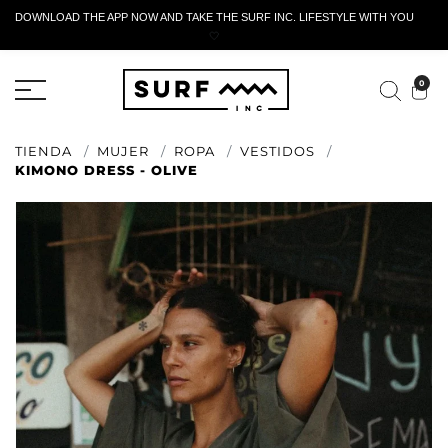
DOWNLOAD THE APP NOW AND TAKE THE SURF INC. LIFESTYLE WITH YOU
🤍
FORMULARIO DE RETORNO ACTIVO
0
TIENDA
MUJER
ROPA
VESTIDOS
KIMONO DRESS - OLIVE