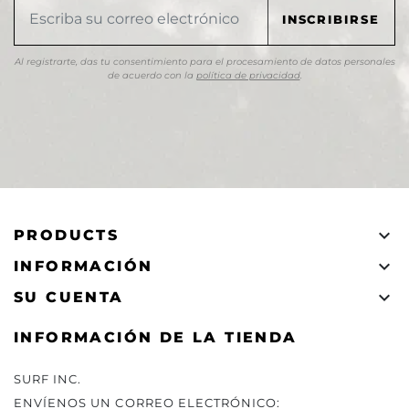
Al registrarte, das tu consentimiento para el procesamiento de datos personales
de acuerdo con la
política de privacidad
.

PRODUCTS

INFORMACIÓN

SU CUENTA
INFORMACIÓN DE LA TIENDA
SURF INC.
ENVÍENOS UN CORREO ELECTRÓNICO: