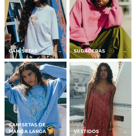
CAMISETAS
→
SUDADERAS
→
CAMISETAS DE
→
MANGA LARGA
VESTIDOS
→