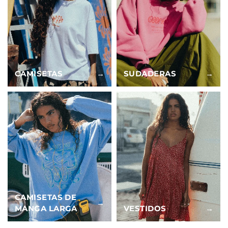
CAMISETAS
→
SUDADERAS
→
CAMISETAS DE
→
MANGA LARGA
VESTIDOS
→