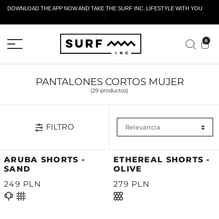
DOWNLOAD THE APP NOW AND TAKE THE SURF INC. LIFESTYLE WITH YOU
🤍
FORMULARIO DE RETORNO ACTIVO
0
PANTALONES CORTOS MUJER
(29 productos)
FILTRO
ARUBA SHORTS -
ETHEREAL SHORTS -
SAND
OLIVE
249 PLN
279 PLN