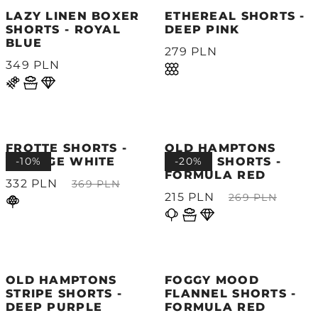
LAZY LINEN BOXER
ETHEREAL SHORTS -
SHORTS - ROYAL
DEEP PINK
BLUE
279 PLN
349 PLN
FROTTE SHORTS -
OLD HAMPTONS
VINTAGE WHITE
-10%
STRIPE SHORTS -
-20%
FORMULA RED
332 PLN
369 PLN
215 PLN
269 PLN
OLD HAMPTONS
FOGGY MOOD
STRIPE SHORTS -
FLANNEL SHORTS -
DEEP PURPLE
FORMULA RED