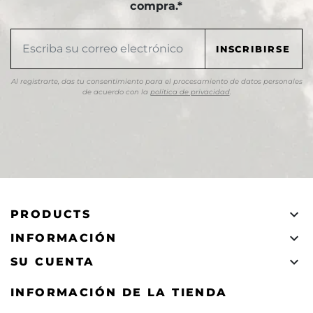
compra.*
Al registrarte, das tu consentimiento para el procesamiento de datos personales
de acuerdo con la
política de privacidad
.

PRODUCTS

INFORMACIÓN

SU CUENTA
INFORMACIÓN DE LA TIENDA