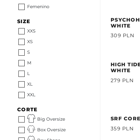
Femenino
PSYCHOH
SIZE
WHITE
XXS
309 PLN
XS
S
M
HIGH TID
WHITE
L
279 PLN
XL
XXL
CORTE
SRF CORE
Big Oversize
359 PLN
Box Oversize