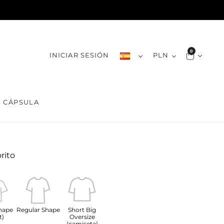
0
INICIAR SESIÓN
PLN
CÁPSULA
orito
hape
Regular Shape
Short Big
t)
Oversize
(camiseta)