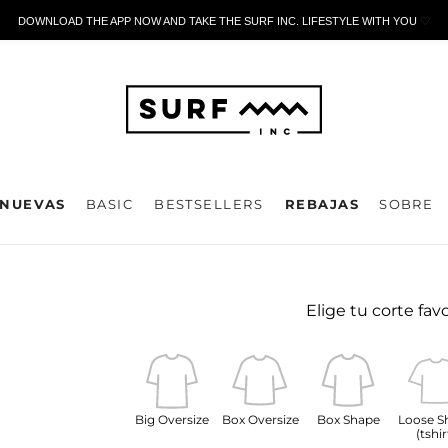
DOWNLOAD THE APP NOW AND TAKE THE SURF INC. LIFESTYLE WITH YOU
🤍
NUEVAS
BASIC
BESTSELLERS
REBAJAS
SOBRE
Elige tu corte fav
Big Oversize
Box Oversize
Box Shape
Loose S
(tshir