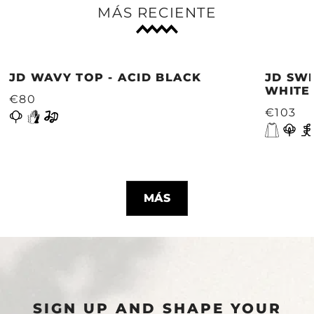
MÁS RECIENTE
JD WAVY TOP - ACID BLACK
JD SWE
WHITE
€80
€103
MÁS
SIGN UP AND SHAPE YOUR