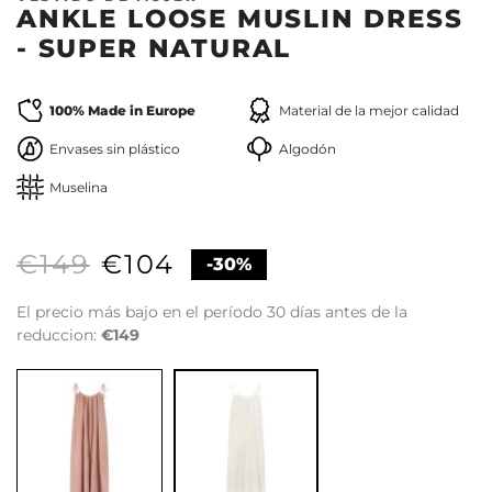
ANKLE LOOSE MUSLIN DRESS
- SUPER NATURAL
100% Made in Europe
Material de la mejor calidad
Envases sin plástico
Algodón
Muselina
€149
€104
-30%
El precio más bajo en el período 30 días antes de la
reduccion:
€149