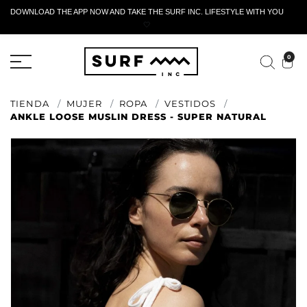
DOWNLOAD THE APP NOW AND TAKE THE SURF INC. LIFESTYLE WITH YOU
🤍
FORMULARIO DE RETORNO ACTIVO
0
TIENDA
MUJER
ROPA
VESTIDOS
ANKLE LOOSE MUSLIN DRESS - SUPER NATURAL