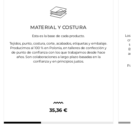
MATERIAL Y COSTURA
Los a
Esta es la base de cada producto.
cre
Tejidos, punto, costura, corte, acabados, etiquetas y embalaje.
to
Producimos al 100 % en Polonia, en talleres de confección y
Bus
de punto de confianza con los que trabajamos desde hace
art
años. Son colaboraciones a largo plazo basadas en la
confianza y en principios justos.
Para
c
35,36 €