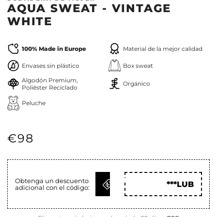
AQUA SWEAT - VINTAGE
WHITE
100% Made in Europe
Material de la mejor calidad
Envases sin plástico
Box sweat
Algodón Premium,
Orgánico
Poliéster Reciclado
Peluche
€98
OBTENER
Obtenga un descuento
***LUB
adicional con el código:
CÓD