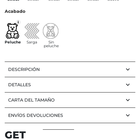
Acabado
Peluche
Sarga
Sin
peluche
keyboard_arrow_down
DESCRIPCIÓN
keyboard_arrow_down
DETALLES
keyboard_arrow_down
CARTA DEL TAMAÑO
keyboard_arrow_down
ENVÍOS DEVOLUCIONES
GET