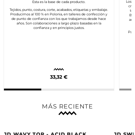
Los a
Esta es la base de cada producto.
cre
Tejidos, punto, costura, corte, acabados, etiquetas y embalaje.
to
Producimos al 100 % en Polonia, en talleres de confección y
Bus
de punto de confianza con los que trabajamos desde hace
art
años. Son colaboraciones a largo plazo basadas en la
confianza y en principios justos.
Para
c
33,32 €
MÁS RECIENTE
JD WAVY TOP - ACID BLACK
JD SWE