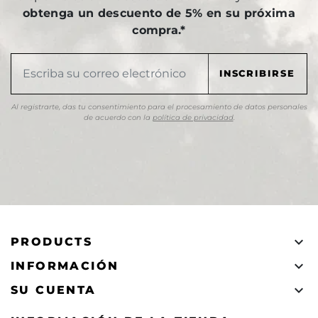
obtenga un descuento de 5% en su próxima
compra.*
Al registrarte, das tu consentimiento para el procesamiento de datos personales
de acuerdo con la
política de privacidad
.

PRODUCTS

INFORMACIÓN

SU CUENTA