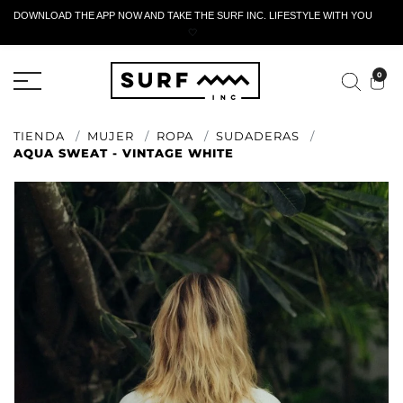
DOWNLOAD THE APP NOW AND TAKE THE SURF INC. LIFESTYLE WITH YOU
🤍
FORMULARIO DE RETORNO ACTIVO
0
TIENDA
MUJER
ROPA
SUDADERAS
AQUA SWEAT - VINTAGE WHITE