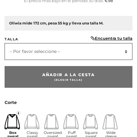
El precio más bajo en el período 30 días:
€98
Oliwia mide 172 cm, pesa 55 kg y lleva una talla M.
Encuentra tu talla
TALLA
– Por favor seleccione –
AÑADIR A LA CESTA
(ELEGIR TALLA)
or
Corte
Box
Classy
Oversized
Puff
Square
Wide
sweat
sweat
sweat
sweat
sweat
sleeve