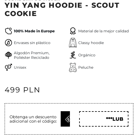
YIN YANG HOODIE - SCOUT
COOKIE
100% Made in Europe
Material de la mejor calidad
Envases sin plástico
Classy hoodie
Algodón Premium,
Orgánico
Poliéster Reciclado
Unisex
Peluche
499 PLN
OBTENER
Obtenga un descuento
***LUB
adicional con el código:
CÓD