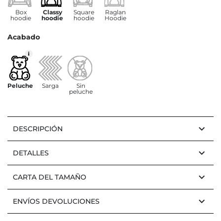
Box
Classy
Square
Raglan
hoodie
hoodie
hoodie
Hoodie
Acabado
Peluche
Sarga
Sin
peluche
keyboard_arrow_down
DESCRIPCIÓN
keyboard_arrow_down
DETALLES
keyboard_arrow_down
CARTA DEL TAMAÑO
keyboard_arrow_down
ENVÍOS DEVOLUCIONES