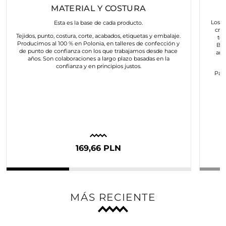
MATERIAL Y COSTURA
Los a
Esta es la base de cada producto.
cre
Tejidos, punto, costura, corte, acabados, etiquetas y embalaje.
to
Producimos al 100 % en Polonia, en talleres de confección y
Bus
de punto de confianza con los que trabajamos desde hace
art
años. Son colaboraciones a largo plazo basadas en la
confianza y en principios justos.
Para
c
169,66 PLN
MÁS RECIENTE