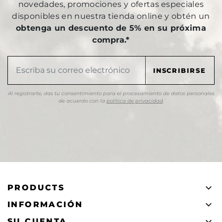
novedades, promociones y ofertas especiales
disponibles en nuestra tienda online y obtén un
obtenga un descuento de 5% en su próxima
compra.*
Al registrarte, das tu consentimiento para el procesamiento de datos personales
de acuerdo con la
política de privacidad
.

PRODUCTS

INFORMACIÓN

SU CUENTA