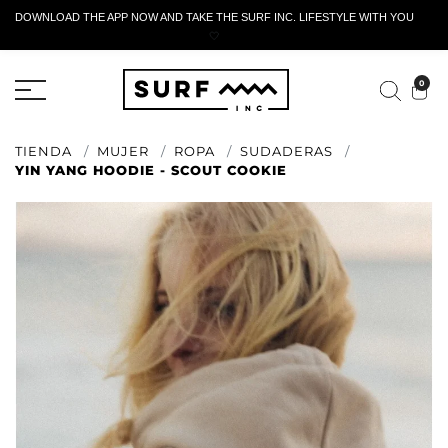
DOWNLOAD THE APP NOW AND TAKE THE SURF INC. LIFESTYLE WITH YOU
🤍
FORMULARIO DE RETORNO ACTIVO
0
TIENDA
MUJER
ROPA
SUDADERAS
YIN YANG HOODIE - SCOUT COOKIE