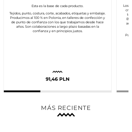
Los a
Esta es la base de cada producto.
cre
Tejidos, punto, costura, corte, acabados, etiquetas y embalaje.
to
Producimos al 100 % en Polonia, en talleres de confección y
Bus
de punto de confianza con los que trabajamos desde hace
art
años. Son colaboraciones a largo plazo basadas en la
confianza y en principios justos.
Para
c
91,46 PLN
MÁS RECIENTE