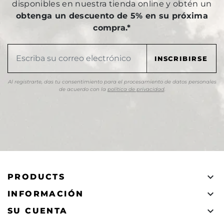
disponibles en nuestra tienda online y obtén un
obtenga un descuento de 5% en su próxima
compra.*
Al registrarte, das tu consentimiento para el procesamiento de datos personales
de acuerdo con la
política de privacidad
.

PRODUCTS

INFORMACIÓN

SU CUENTA