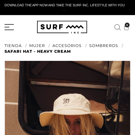
DOWNLOAD THE APP NOW AND TAKE THE SURF INC. LIFESTYLE WITH YOU
🤍
FORMULARIO DE RETORNO ACTIVO
0
TIENDA
MUJER
ACCESORIOS
SOMBREROS
SAFARI HAT - HEAVY CREAM