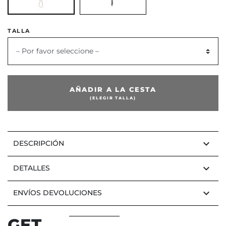
TALLA
or
– Por favor seleccione –
AÑADIR A LA CESTA
(ELEGIR TALLA)
keyboard_arrow_down
DESCRIPCIÓN
keyboard_arrow_down
DETALLES
keyboard_arrow_down
ENVÍOS DEVOLUCIONES
GET