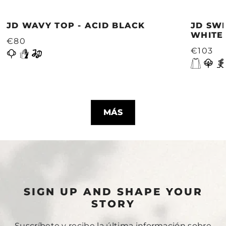
JD WAVY TOP - ACID BLACK
JD SWE
WHITE
€80
€103
MÁS
SIGN UP AND SHAPE YOUR
STORY
Suscríbete y recibe la última información sobre