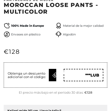
MOROCCAN LOOSE PANTS -
MULTICOLOR
100% Made in Europe
Material de la mejor calidad
Envases sin plástico
Algodón
€128
OBTENER
Obtenga un descuento
***LUB
adicional con el código:
CÓD
El precio más bajo en el período 30 días:
€128
Keilani mide 161 cm. Lleva la talla S.