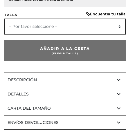
Encuentra tu talla
TALLA
– Por favor seleccione –
or
AÑADIR A LA CESTA
(ELEGIR TALLA)
keyboard_arrow_down
DESCRIPCIÓN
keyboard_arrow_down
DETALLES
keyboard_arrow_down
CARTA DEL TAMAÑO
keyboard_arrow_down
ENVÍOS DEVOLUCIONES