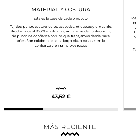
MATERIAL Y COSTURA
Los a
Esta es la base de cada producto.
cre
Tejidos, punto, costura, corte, acabados, etiquetas y embalaje.
to
Producimos al 100 % en Polonia, en talleres de confección y
Bus
de punto de confianza con los que trabajamos desde hace
art
años. Son colaboraciones a largo plazo basadas en la
confianza y en principios justos.
Para
c
43,52 €
MÁS RECIENTE