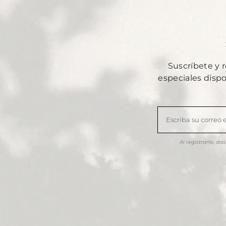
Suscríbete y 
especiales disp
Al registrarte, d