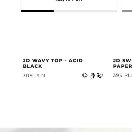
JD WAVY TOP - ACID
JD SW
BLACK
PAPER
Anterior
399 P
309 PLN