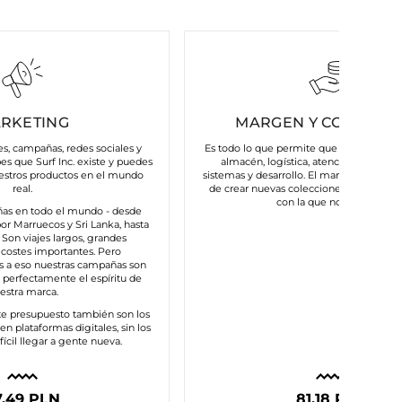
RKETING
MARGEN Y COSTES FI
es, campañas, redes sociales y
Es todo lo que permite que nuestra marc
bes que Surf Inc. existe y puedes
almacén, logística, atención al cliente
estros productos en el mundo
sistemas y desarrollo. El margen nos da la
real.
de crear nuevas colecciones y mantener
con la que nos asocias.
as en todo el mundo - desde
or Marruecos y Sri Lanka, hasta
s. Son viajes largos, grandes
costes importantes. Pero
s a eso nuestras campañas son
n perfectamente el espíritu de
estra marca.
te presupuesto también son los
n plataformas digitales, sin los
fícil llegar a gente nueva.
7,49 PLN
81,18 PLN