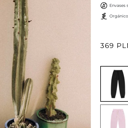
Envases s
Orgánic
369 P