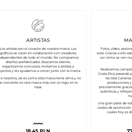
ARTISTAS
MA
Los artistas son el corazón de nuestra marca. Los
Fotos, vídeo, sesion
gráficos se crean en colaboración con creadores
web. Gracias a ello sa
ndependientes de todo el mundo. No compramos
ver cómo se ven nu
diseños prefabricados. Buscamos talento,
organizamos concursos, invitamos a artistas a
Realizamos campañ
oyectos y les ayudamos a crecer junto con la marca.
Costa Rica, pasando p
ra nosotros, así es como esta marca tiene alma y no
las Islas Canaria
se convierte en otra marca más con un logo en la
producciones y 
ropa.
precisamente gracia
auténticas y refleja
nu
Una gran parte de es
costes de promoción e
cuales hoy es di
18,45 PLN
7