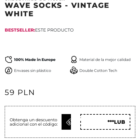
WAVE SOCKS - VINTAGE
WHITE
BESTSELLER:
ESTE PRODUCTO
TERMINA
100% Made in Europe
Material de la mejor calidad
Envases sin plástico
Double Cotton Tech
59 PLN
OBTENER
Obtenga un descuento
***LUB
adicional con el código:
CÓD