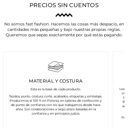
PRECIOS SIN CUENTOS
No somos fast fashion. Hacemos las cosas más despacio, en
cantidades más pequeñas y bajo nuestras propias reglas.
Queremos que sepas exactamente por qué estás pagando.
MATERIAL Y COSTURA
Los a
Esta es la base de cada producto.
cre
Tejidos, punto, costura, corte, acabados, etiquetas y embalaje.
to
Producimos al 100 % en Polonia, en talleres de confección y
Bus
de punto de confianza con los que trabajamos desde hace
art
años. Son colaboraciones a largo plazo basadas en la
confianza y en principios justos.
Para
c