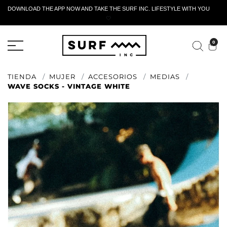
DOWNLOAD THE APP NOW AND TAKE THE SURF INC. LIFESTYLE WITH YOU
🤍
FORMULARIO DE RETORNO ACTIVO
0
TIENDA
MUJER
ACCESORIOS
MEDIAS
WAVE SOCKS - VINTAGE WHITE