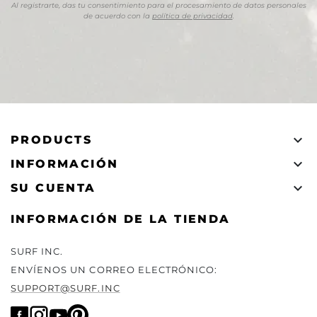
Al registrarte, das tu consentimiento para el procesamiento de datos personales
de acuerdo con la
política de privacidad
.

PRODUCTS

INFORMACIÓN

SU CUENTA
INFORMACIÓN DE LA TIENDA
SURF INC.
ENVÍENOS UN CORREO ELECTRÓNICO:
SUPPORT@SURF.INC