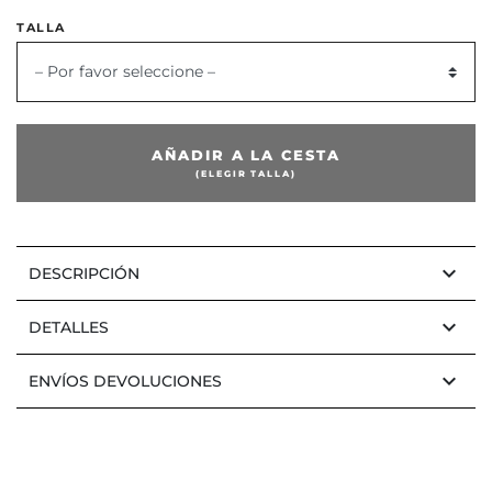
or
TALLA
– Por favor seleccione –
AÑADIR A LA CESTA
(ELEGIR TALLA)
keyboard_arrow_down
DESCRIPCIÓN
keyboard_arrow_down
DETALLES
keyboard_arrow_down
ENVÍOS DEVOLUCIONES