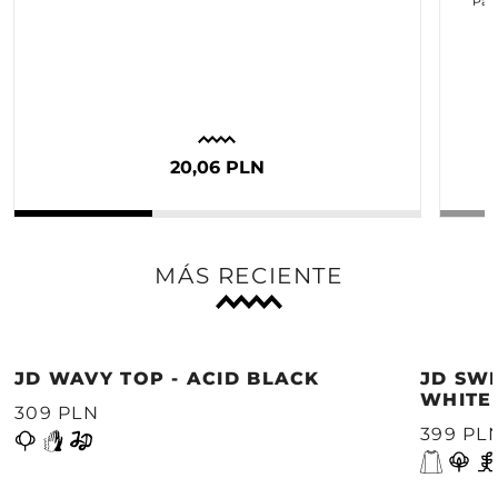
Para
c
20,06 PLN
MÁS RECIENTE
JD WAVY TOP - ACID BLACK
JD SWE
WHITE
309 PLN
399 PL