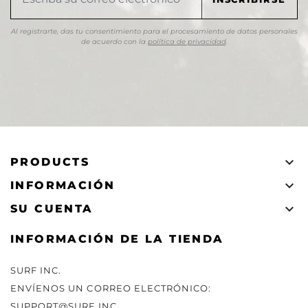
Al registrarte, das tu consentimiento para el procesamiento de datos personales
de acuerdo con la
política de privacidad
.

PRODUCTS

INFORMACIÓN

SU CUENTA
INFORMACIÓN DE LA TIENDA
SURF INC.
ENVÍENOS UN CORREO ELECTRÓNICO:
SUPPORT@SURF.INC