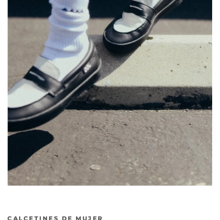
Anterior
Sig
CALCETINES DE MUJER