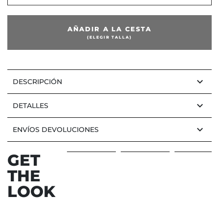
or
AÑADIR A LA CESTA
(ELEGIR TALLA)
keyboard_arrow_down
DESCRIPCIÓN
keyboard_arrow_down
DETALLES
keyboard_arrow_down
ENVÍOS DEVOLUCIONES
GET
THE
Anterior
Sig
LOOK