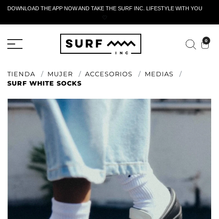
DOWNLOAD THE APP NOW AND TAKE THE SURF INC. LIFESTYLE WITH YOU
🤍
FORMULARIO DE RETORNO ACTIVO
0
TIENDA
MUJER
ACCESORIOS
MEDIAS
SURF WHITE SOCKS