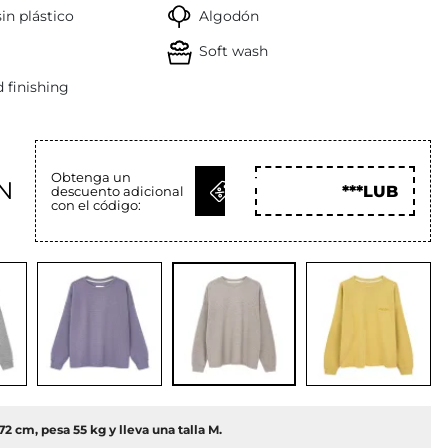
in plástico
Algodón
Soft wash
 finishing
Obtenga un
OBTENER
N
***LUB
descuento adicional
CÓD
con el código:
72 cm, pesa 55 kg y lleva una talla M.