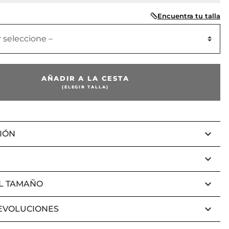
Encuentra tu talla
r seleccione –
AÑADIR A LA CESTA
(ELEGIR TALLA)
keyboard_arrow_down
IÓN
keyboard_arrow_down
keyboard_arrow_down
L TAMAÑO
keyboard_arrow_down
EVOLUCIONES