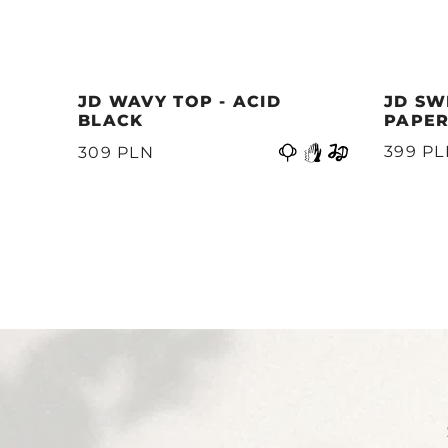
JD WAVY TOP - ACID
JD SW
BLACK
PAPER
Anterior
399 P
309 PLN