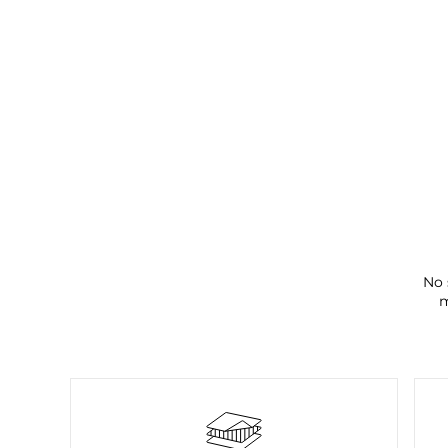
No 
m