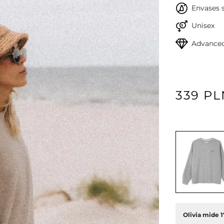
Envases s
Unisex
Advanced
339 PL
Olivia mide 1