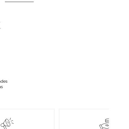
K
ades
as