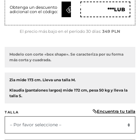
OBTENER
Obtenga un descuento
***LUB
adicional con el código:
CÓD
El precio más bajo en el período 30 días:
349 PLN
Modelo con corte «box shape». Se caracteriza por su forma
más corta y cuadrada.
Zia mide 173 cm. Lleva una talla M.
Klaudia (pantalones largos) mide 172 cm, pesa 50 kg y lleva la
talla S.
or
Encuentra tu talla
TALLA
– Por favor seleccione –