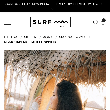
DOWNLOAD THE APP NOW AND TAKE THE SURF INC. LIFESTYLE WITH YOU
🤍
FORMULARIO DE RETORNO ACTIVO
0
TIENDA
MUJER
ROPA
MANGA LARGA
STARFISH LS - DIRTY WHITE