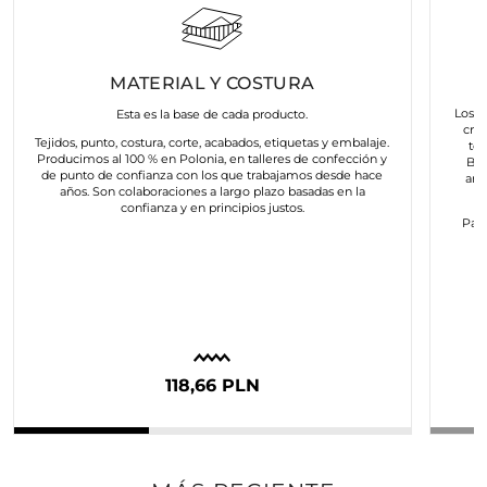
MATERIAL Y COSTURA
Los a
Esta es la base de cada producto.
cre
Tejidos, punto, costura, corte, acabados, etiquetas y embalaje.
to
Producimos al 100 % en Polonia, en talleres de confección y
Bus
de punto de confianza con los que trabajamos desde hace
art
años. Son colaboraciones a largo plazo basadas en la
confianza y en principios justos.
Para
c
118,66 PLN