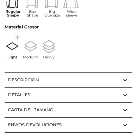
Regular
Box
Big
Wide
Shape
Shape
Oversize
sleeve
Material Grosor
Light
Medium
Heavy
keyboard_arrow_down
DESCRIPCIÓN
keyboard_arrow_down
DETALLES
keyboard_arrow_down
CARTA DEL TAMAÑO
keyboard_arrow_down
ENVÍOS DEVOLUCIONES