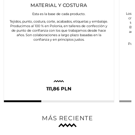
MATERIAL Y COSTURA
Los a
Esta es la base de cada producto.
cre
Tejidos, punto, costura, corte, acabados, etiquetas y embalaje.
to
Producimos al 100 % en Polonia, en talleres de confección y
Bus
de punto de confianza con los que trabajamos desde hace
art
años. Son colaboraciones a largo plazo basadas en la
confianza y en principios justos.
Para
c
111,86 PLN
MÁS RECIENTE