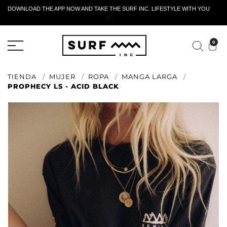
DOWNLOAD THE APP NOW AND TAKE THE SURF INC. LIFESTYLE WITH YOU
🤍
FORMULARIO DE RETORNO ACTIVO
0
TIENDA
MUJER
ROPA
MANGA LARGA
PROPHECY LS - ACID BLACK