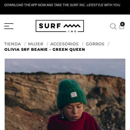
DOWNLOAD THE APP NOW AND TAKE THE SURF INC. LIFESTYLE WITH YOU
🤍
FORMULARIO DE RETORNO ACTIVO
0
TIENDA
MUJER
ACCESORIOS
GORROS
OLIVIA SRF BEANIE - GREEN QUEEN