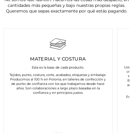
cantidades más pequeñas y bajo nuestras propias reglas.
Queremos que sepas exactamente por qué estás pagando.
MATERIAL Y COSTURA
Los a
Esta es la base de cada producto.
cre
Tejidos, punto, costura, corte, acabados, etiquetas y embalaje.
to
Producimos al 100 % en Polonia, en talleres de confección y
Bus
de punto de confianza con los que trabajamos desde hace
art
años. Son colaboraciones a largo plazo basadas en la
confianza y en principios justos.
Para
c