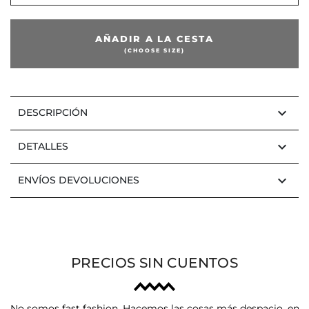
AÑADIR A LA CESTA
(CHOOSE SIZE)
keyboard_arrow_down
DESCRIPCIÓN
keyboard_arrow_down
DETALLES
keyboard_arrow_down
ENVÍOS DEVOLUCIONES
PRECIOS SIN CUENTOS
No somos fast fashion. Hacemos las cosas más despacio, en