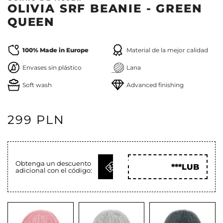
OLIVIA SRF BEANIE - GREEN
QUEEN
100% Made in Europe
Material de la mejor calidad
Envases sin plástico
Lana
Soft wash
Advanced finishing
299 PLN
OBTENER
Obtenga un descuento
***LUB
adicional con el código:
CÓD