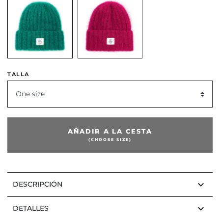
TALLA
One size
AÑADIR A LA CESTA
(CHOOSE SIZE)
keyboard_arrow_down
DESCRIPCIÓN
keyboard_arrow_down
DETALLES