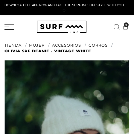
DOWNLOAD THE APP NOW AND TAKE THE SURF INC. LIFESTYLE WITH YOU
🤍
FORMULARIO DE RETORNO ACTIVO
0
TIENDA
MUJER
ACCESORIOS
GORROS
OLIVIA SRF BEANIE - VINTAGE WHITE