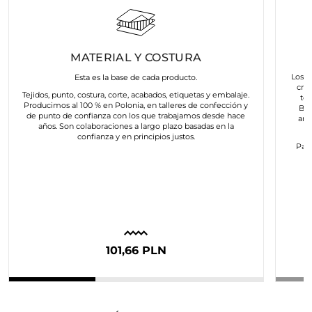
MATERIAL Y COSTURA
Los a
Esta es la base de cada producto.
cre
Tejidos, punto, costura, corte, acabados, etiquetas y embalaje.
to
Producimos al 100 % en Polonia, en talleres de confección y
Bus
de punto de confianza con los que trabajamos desde hace
art
años. Son colaboraciones a largo plazo basadas en la
confianza y en principios justos.
Para
c
101,66 PLN