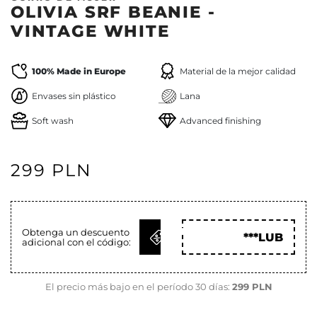
OLIVIA SRF BEANIE -
VINTAGE WHITE
100% Made in Europe
Material de la mejor calidad
Envases sin plástico
Lana
Soft wash
Advanced finishing
299 PLN
OBTENER
Obtenga un descuento
***LUB
adicional con el código:
CÓD
El precio más bajo en el período 30 días:
299 PLN