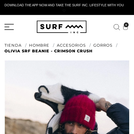
DOWNLOAD THE APP NOW AND TAKE THE SURF INC. LIFESTYLE WITH YOU
🤍
FORMULARIO DE RETORNO ACTIVO
0
TIENDA
HOMBRE
ACCESORIOS
GORROS
OLIVIA SRF BEANIE - CRIMSON CRUSH