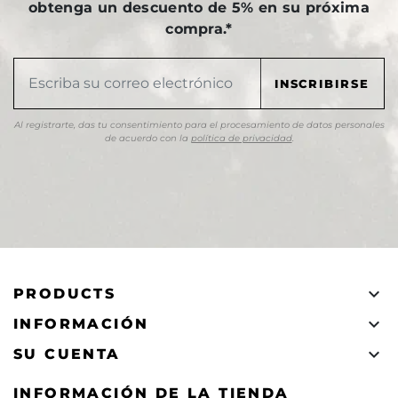
obtenga un descuento de 5% en su próxima
compra.*
Al registrarte, das tu consentimiento para el procesamiento de datos personales
de acuerdo con la
política de privacidad
.

PRODUCTS

INFORMACIÓN

SU CUENTA
INFORMACIÓN DE LA TIENDA