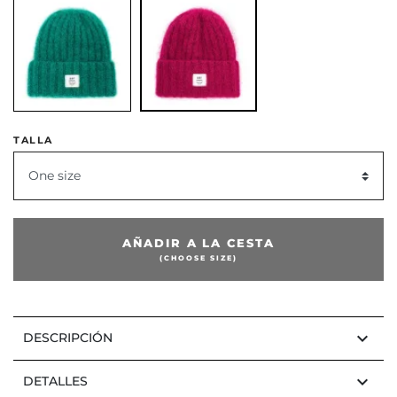
or
TALLA
One size
AÑADIR A LA CESTA
(CHOOSE SIZE)
keyboard_arrow_down
DESCRIPCIÓN
keyboard_arrow_down
DETALLES