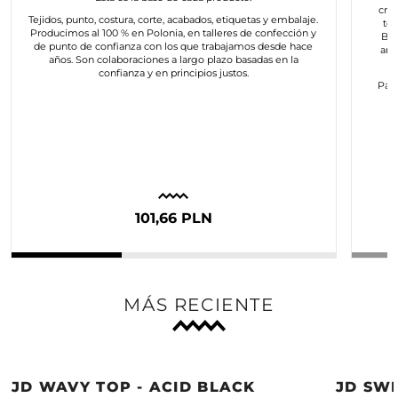
cre
Tejidos, punto, costura, corte, acabados, etiquetas y embalaje.
to
Producimos al 100 % en Polonia, en talleres de confección y
Bus
de punto de confianza con los que trabajamos desde hace
art
años. Son colaboraciones a largo plazo basadas en la
confianza y en principios justos.
Para
c
101,66 PLN
MÁS RECIENTE
JD WAVY TOP - ACID BLACK
JD SWE