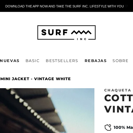
DOWNLOAD THE APP NOW AND TAKE THE SURF INC. LIFESTYLE WITH YOU
🤍
NUEVAS
BASIC
BESTSELLERS
REBAJAS
SOBRE
MINI JACKET - VINTAGE WHITE
CHAQUETA 
COTT
VINT
100% Ma