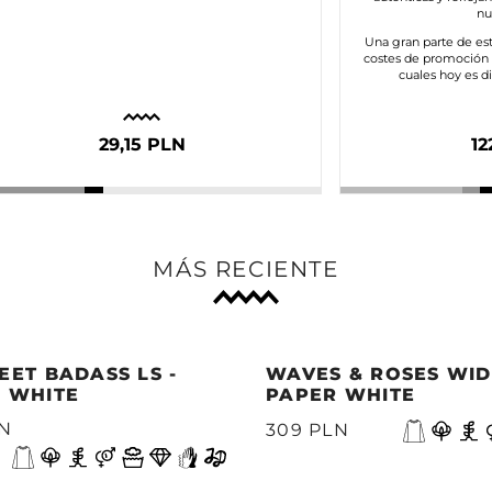
nu
Una gran parte de es
costes de promoción e
cuales hoy es di
29,15 PLN
12
MÁS RECIENTE
EET BADASS LS -
WAVES & ROSES WIDE
 WHITE
PAPER WHITE
LN
309 PLN