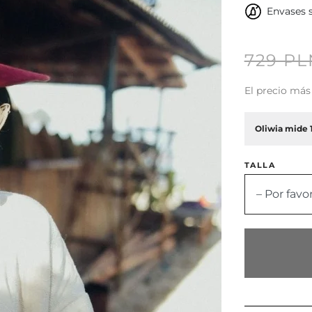
Envases s
729 PL
El precio más 
Oliwia mide 1
TALLA
– Por favo