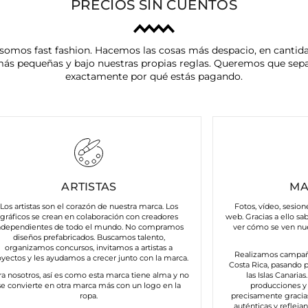
PRECIOS SIN CUENTOS
somos fast fashion. Hacemos las cosas más despacio, en cantid
ás pequeñas y bajo nuestras propias reglas. Queremos que sep
exactamente por qué estás pagando.
ARTISTAS
MA
Los artistas son el corazón de nuestra marca. Los
Fotos, vídeo, sesion
gráficos se crean en colaboración con creadores
web. Gracias a ello sa
ndependientes de todo el mundo. No compramos
ver cómo se ven nu
diseños prefabricados. Buscamos talento,
organizamos concursos, invitamos a artistas a
Realizamos campañ
oyectos y les ayudamos a crecer junto con la marca.
Costa Rica, pasando p
ra nosotros, así es como esta marca tiene alma y no
las Islas Canaria
se convierte en otra marca más con un logo en la
producciones y 
ropa.
precisamente gracia
auténticas y refleja