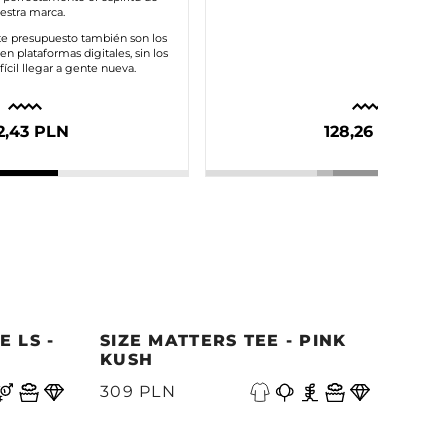
estra marca.
te presupuesto también son los
n plataformas digitales, sin los
fícil llegar a gente nueva.
2,43 PLN
128,26 PLN
 LS -
SIZE MATTERS TEE - PINK
QUE
KUSH
PAC
309 PLN
339