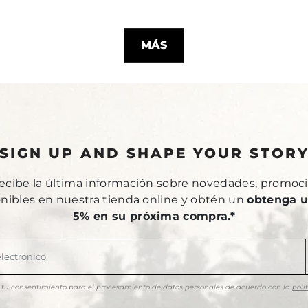
MÁS
SIGN UP AND SHAPE YOUR STOR
recibe la última información sobre novedades, promoci
onibles en nuestra tienda online y obtén un
obtenga u
5% en su próxima compra.*
as tu consentimiento para el procesamiento de datos personales de acuerdo con la
polí