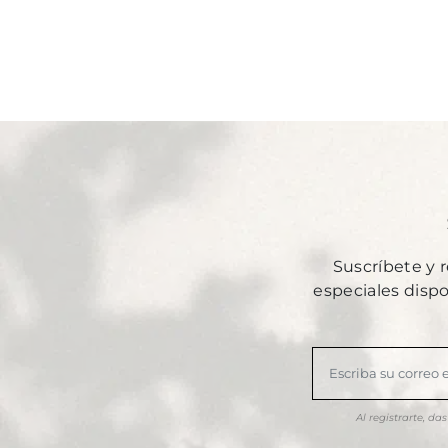
Suscríbete y 
especiales disp
Al registrarte, d