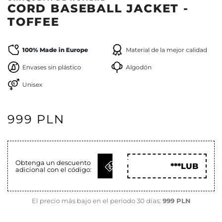
CORD BASEBALL JACKET -
TOFFEE
100% Made in Europe
Material de la mejor calidad
Envases sin plástico
Algodón
Unisex
999 PLN
OBTENER
Obtenga un descuento
***LUB
adicional con el código:
CÓD
El precio más bajo en el período 30 días:
999 PLN