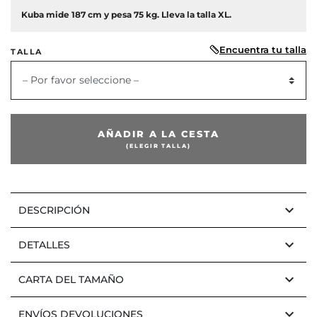
Kuba mide 187 cm y pesa 75 kg. Lleva la talla XL.
Encuentra tu talla
TALLA
– Por favor seleccione –
AÑADIR A LA CESTA
(ELEGIR TALLA)
keyboard_arrow_down
DESCRIPCIÓN
keyboard_arrow_down
DETALLES
keyboard_arrow_down
CARTA DEL TAMAÑO
keyboard_arrow_down
ENVÍOS DEVOLUCIONES