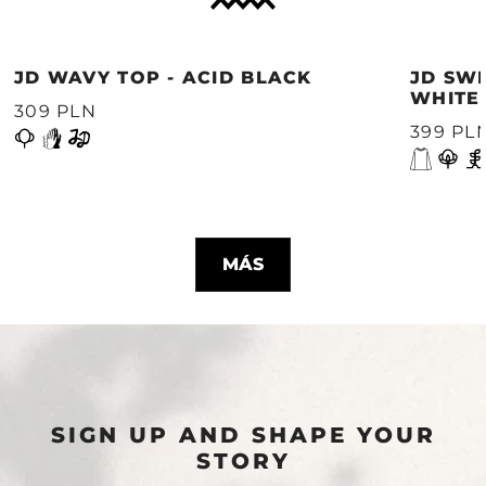
JD WAVY TOP - ACID BLACK
JD SWE
WHITE
309 PLN
399 PL
MÁS
SIGN UP AND SHAPE YOUR
STORY