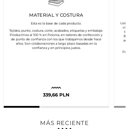
MATERIAL Y COSTURA
Los a
Esta es la base de cada producto.
cre
Tejidos, punto, costura, corte, acabados, etiquetas y embalaje.
to
Producimos al 100 % en Polonia, en talleres de confección y
Bus
de punto de confianza con los que trabajamos desde hace
art
años. Son colaboraciones a largo plazo basadas en la
confianza y en principios justos.
Para
c
339,66 PLN
MÁS RECIENTE