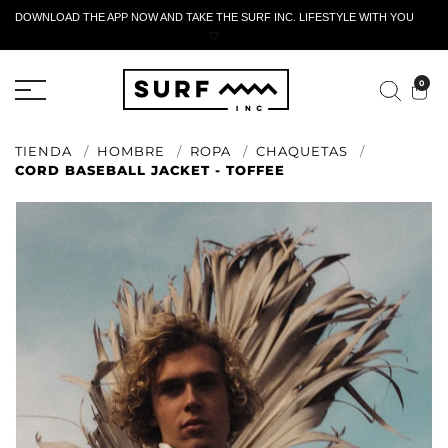
DOWNLOAD THE APP NOW AND TAKE THE SURF INC. LIFESTYLE WITH YOU
🤍
FORMULARIO DE RETORNO ACTIVO
0
TIENDA
HOMBRE
ROPA
CHAQUETAS
CORD BASEBALL JACKET - TOFFEE