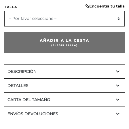
Encuentra tu talla
TALLA
– Por favor seleccione –
AÑADIR A LA CESTA
(ELEGIR TALLA)
keyboard_arrow_down
DESCRIPCIÓN
keyboard_arrow_down
DETALLES
keyboard_arrow_down
CARTA DEL TAMAÑO
keyboard_arrow_down
ENVÍOS DEVOLUCIONES