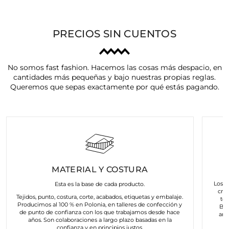
PRECIOS SIN CUENTOS
No somos fast fashion. Hacemos las cosas más despacio, en
cantidades más pequeñas y bajo nuestras propias reglas.
Queremos que sepas exactamente por qué estás pagando.
MATERIAL Y COSTURA
Los a
Esta es la base de cada producto.
cre
Tejidos, punto, costura, corte, acabados, etiquetas y embalaje.
to
Producimos al 100 % en Polonia, en talleres de confección y
Bus
de punto de confianza con los que trabajamos desde hace
art
años. Son colaboraciones a largo plazo basadas en la
confianza y en principios justos.