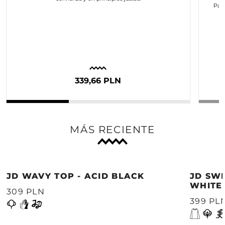
Para
c
339,66 PLN
MÁS RECIENTE
JD WAVY TOP - ACID BLACK
JD SWE
WHITE
309 PLN
399 PL