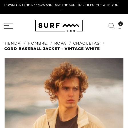
DOWNLOAD THE APP NOW AND TAKE THE SURF INC. LIFESTYLE WITH YOU
🤍
FORMULARIO DE RETORNO ACTIVO
0
TIENDA
HOMBRE
ROPA
CHAQUETAS
CORD BASEBALL JACKET - VINTAGE WHITE