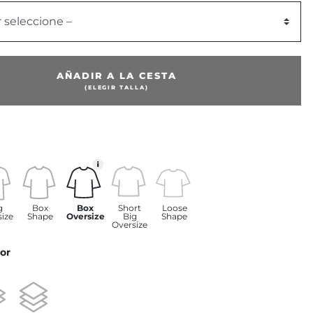
r seleccione –
AÑADIR A LA CESTA
(ELEGIR TALLA)
g
Box
Box
Short
Loose
size
Shape
Oversize
Big
Shape
Oversize
or