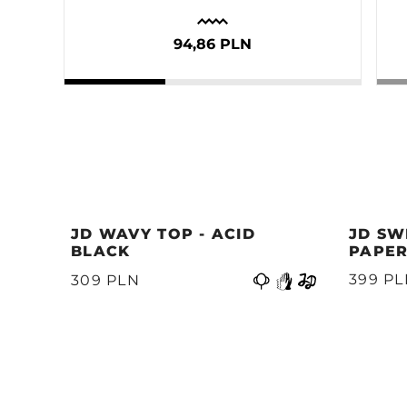
94,86 PLN
JD WAVY TOP - ACID
JD SW
BLACK
PAPER
Anterior
399 P
309 PLN