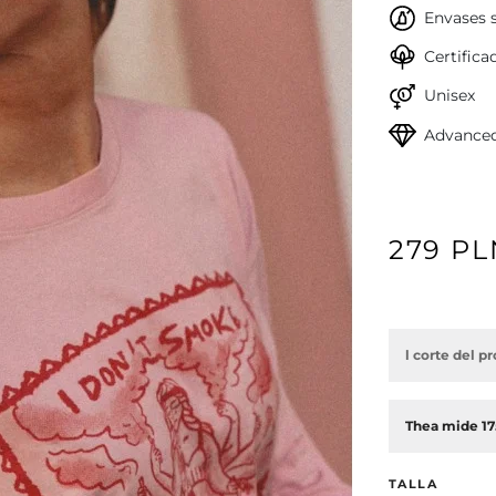
Envases s
Certific
Unisex
Advanced
279 PL
l corte del 
Siguiente
Thea mide 175
TALLA