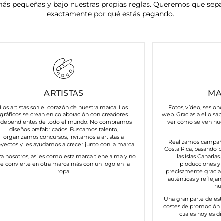
ás pequeñas y bajo nuestras propias reglas. Queremos que sep
exactamente por qué estás pagando.
ARTISTAS
MA
Los artistas son el corazón de nuestra marca. Los
Fotos, vídeo, sesion
gráficos se crean en colaboración con creadores
web. Gracias a ello sa
ndependientes de todo el mundo. No compramos
ver cómo se ven nu
diseños prefabricados. Buscamos talento,
organizamos concursos, invitamos a artistas a
Realizamos campañ
oyectos y les ayudamos a crecer junto con la marca.
Costa Rica, pasando p
ra nosotros, así es como esta marca tiene alma y no
las Islas Canaria
se convierte en otra marca más con un logo en la
producciones y 
ropa.
precisamente gracia
auténticas y refleja
nu
Una gran parte de es
costes de promoción e
cuales hoy es di