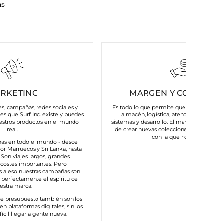
as
RKETING
MARGEN Y COSTES FI
es, campañas, redes sociales y
Es todo lo que permite que nuestra marc
bes que Surf Inc. existe y puedes
almacén, logística, atención al cliente
estros productos en el mundo
sistemas y desarrollo. El margen nos da la
real.
de crear nuevas colecciones y mantener
con la que nos asocias.
as en todo el mundo - desde
or Marruecos y Sri Lanka, hasta
s. Son viajes largos, grandes
costes importantes. Pero
s a eso nuestras campañas son
n perfectamente el espíritu de
estra marca.
te presupuesto también son los
n plataformas digitales, sin los
fícil llegar a gente nueva.