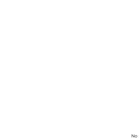
or
No 