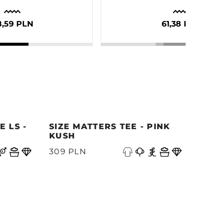
8,59 PLN
61,38 PLN
 LS -
SIZE MATTERS TEE - PINK
QUE
KUSH
PAC
S
309 PLN
339