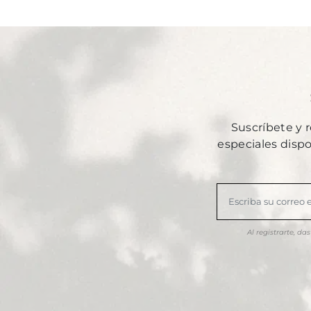
Suscríbete y 
especiales disp
Al registrarte, d