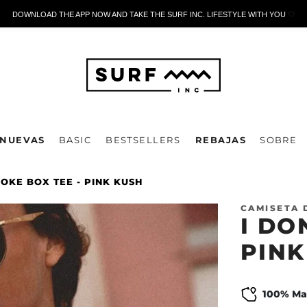
DOWNLOAD THE APP NOW AND TAKE THE SURF INC. LIFESTYLE WITH YOU
🤍
NUEVAS
BASIC
BESTSELLERS
REBAJAS
SOBRE
MOKE BOX TEE - PINK KUSH
CAMISETA 
I DO
PINK
100% Ma