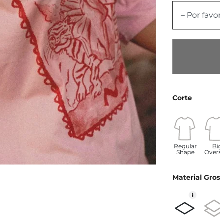
– Por favo
Corte
Regular
Bi
Shape
Over
Material Gros