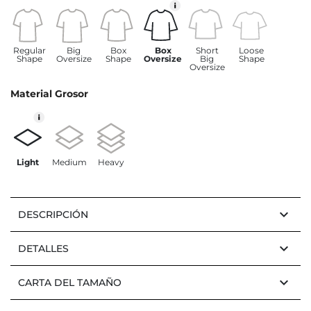
Regular
Big
Box
Box
Short
Loose
Shape
Oversize
Shape
Oversize
Big
Shape
Oversize
Material Grosor
Light
Medium
Heavy
keyboard_arrow_down
DESCRIPCIÓN
keyboard_arrow_down
DETALLES
keyboard_arrow_down
CARTA DEL TAMAÑO