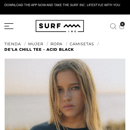
DOWNLOAD THE APP NOW AND TAKE THE SURF INC. LIFESTYLE WITH YOU
🤍
FORMULARIO DE RETORNO ACTIVO
0
TIENDA
MUJER
ROPA
CAMISETAS
DE'LA CHILL TEE - ACID BLACK