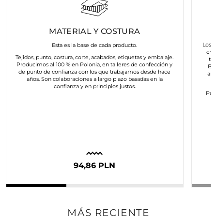
MATERIAL Y COSTURA
Los a
Esta es la base de cada producto.
cre
Tejidos, punto, costura, corte, acabados, etiquetas y embalaje.
to
Producimos al 100 % en Polonia, en talleres de confección y
Bus
de punto de confianza con los que trabajamos desde hace
art
años. Son colaboraciones a largo plazo basadas en la
confianza y en principios justos.
Para
c
94,86 PLN
MÁS RECIENTE