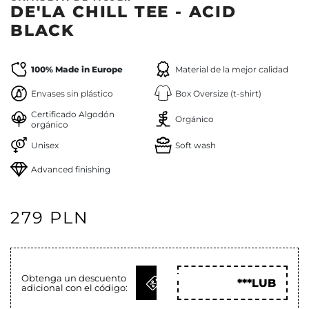
DE'LA CHILL TEE - ACID
BLACK
100% Made in Europe
Material de la mejor calidad
Envases sin plástico
Box Oversize (t-shirt)
Certificado Algodón
Orgánico
orgánico
Unisex
Soft wash
Advanced finishing
279 PLN
OBTENER
Obtenga un descuento
***LUB
adicional con el código:
CÓD