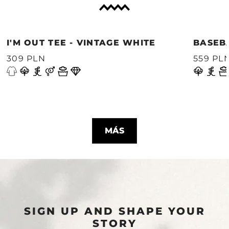
I'M OUT TEE - VINTAGE WHITE
BASEB
309 PLN
559 PL
MÁS
SIGN UP AND SHAPE YOUR
STORY