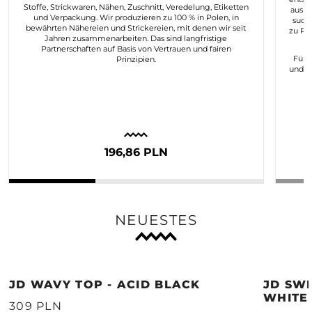
Stoffe, Strickwaren, Nähen, Zuschnitt, Veredelung, Etiketten
aus d
und Verpackung. Wir produzieren zu 100 % in Polen, in
such
bewährten Nähereien und Strickereien, mit denen wir seit
zu Pr
Jahren zusammenarbeiten. Das sind langfristige
Partnerschaften auf Basis von Vertrauen und fairen
Für 
Prinzipien.
und n
196,86 PLN
NEUESTES
JD WAVY TOP - ACID BLACK
JD SWE
WHITE
309 PLN