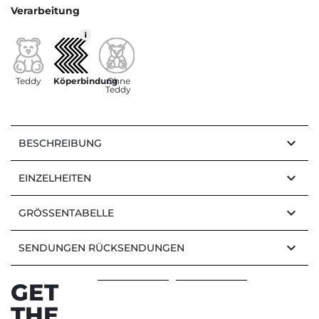
Verarbeitung
Teddy
Köperbindung
Ohne
Teddy
keyboard_arrow_down
BESCHREIBUNG
keyboard_arrow_down
EINZELHEITEN
keyboard_arrow_down
GRÖSSENTABELLE
keyboard_arrow_down
SENDUNGEN RÜCKSENDUNGEN
GET
THE