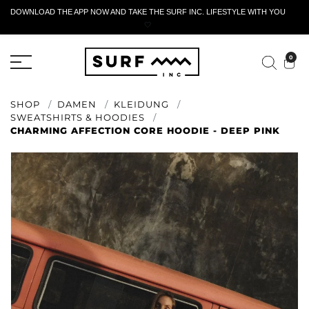
DOWNLOAD THE APP NOW AND TAKE THE SURF INC. LIFESTYLE WITH YOU
🤍
AKTIVES RÜCKGABEFORMULAR
0
SHOP
DAMEN
KLEIDUNG
SWEATSHIRTS & HOODIES
CHARMING AFFECTION CORE HOODIE - DEEP PINK