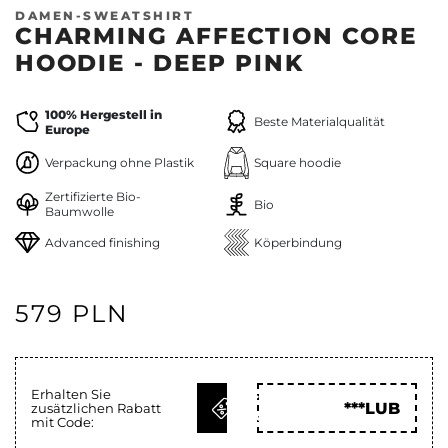
DAMEN-SWEATSHIRT
CHARMING AFFECTION CORE
HOODIE - DEEP PINK
100% Hergestell in
Beste Materialqualität
Europe
Verpackung ohne Plastik
Square hoodie
Zertifizierte Bio-
Bio
Baumwolle
Advanced finishing
Köperbindung
579 PLN
Erhalten Sie
CODE
***LUB
zusätzlichen Rabatt
HOLEN
mit Code: