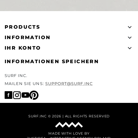

PRODUCTS

INFORMATION

IHR KONTO
INFORMATIONEN SPEICHERN
SURF INC.
MAILEN SIE UNS:
SUPPORT@SURF.INC
SURF.INC © 2026 | ALL RIGHTS RESERVED
MADE WITH LOVE BY