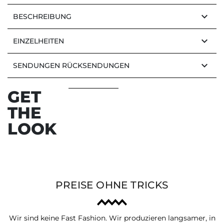
keyboard_arrow_down
BESCHREIBUNG
keyboard_arrow_down
EINZELHEITEN
keyboard_arrow_down
SENDUNGEN RÜCKSENDUNGEN
GET
THE
LOOK
PREISE OHNE TRICKS
Wir sind keine Fast Fashion. Wir produzieren langsamer, in