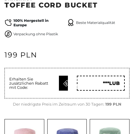
TOFFEE CORD BUCKET
100% Hergestell in
Beste Materialqualität
Europe
Verpackung ohne Plastik
199 PLN
Erhalten Sie
CODE
***LUB
zusätzlichen Rabatt
HOLEN
mit Code:
Der niedrigste Preis im Zeitraum von 30 Tagen:
199 PLN