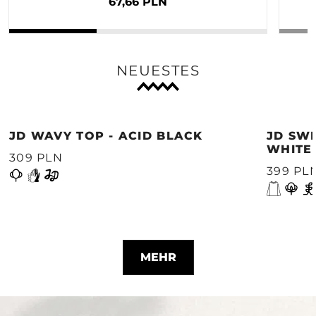
67,66 PLN
NEUESTES
JD WAVY TOP - ACID BLACK
JD SWE
WHITE
309 PLN
399 PL
MEHR