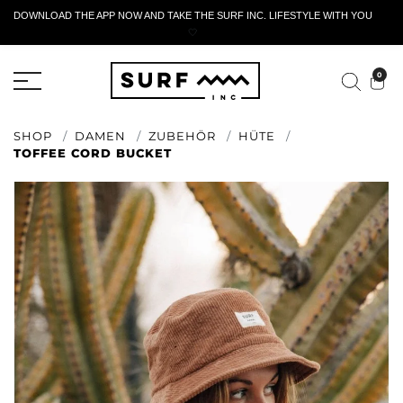
DOWNLOAD THE APP NOW AND TAKE THE SURF INC. LIFESTYLE WITH YOU
🤍
AKTIVES RÜCKGABEFORMULAR
0
SHOP
DAMEN
ZUBEHÖR
HÜTE
TOFFEE CORD BUCKET