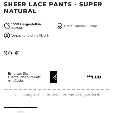
SHEER LACE PANTS - SUPER
NATURAL
100% Hergestell in
Beste Materialqualität
Europe
Verpackung ohne Plastik
90 €
Erhalten Sie
CODE
***LUB
zusätzlichen Rabatt
HOLEN
mit Code:
Der niedrigste Preis im Zeitraum von 30 Tagen:
90 €