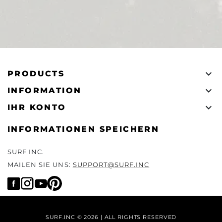

PRODUCTS

INFORMATION

IHR KONTO
INFORMATIONEN SPEICHERN
SURF INC.
MAILEN SIE UNS:
SUPPORT@SURF.INC
SURF.INC © 2026 | ALL RIGHTS RESERVED