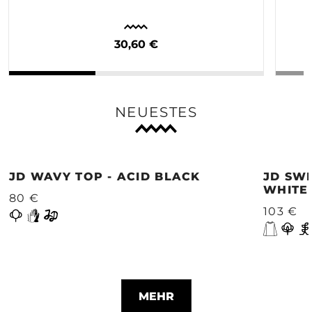
30,60 €
NEUESTES
JD WAVY TOP - ACID BLACK
JD SWE
WHITE
80 €
103 €
MEHR