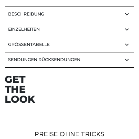
keyboard_arrow_down
BESCHREIBUNG
keyboard_arrow_down
EINZELHEITEN
keyboard_arrow_down
GRÖSSENTABELLE
keyboard_arrow_down
SENDUNGEN RÜCKSENDUNGEN
GET
THE
LOOK
PREISE OHNE TRICKS