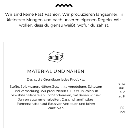
Wir sind keine Fast Fashion. Wir produzieren langsamer, in
kleineren Mengen und nach unseren eigenen Regeln. Wir
wollen, dass du genau weißt, wofür du zahlst.
MATERIAL UND NÄHEN
K
Das ist die Grundlage jedes Produkts.
entst
Stoffe, Strickwaren, Nähen, Zuschnitt, Veredelung, Etiketten
aus d
und Verpackung. Wir produzieren zu 100 % in Polen, in
such
bewährten Nähereien und Strickereien, mit denen wir seit
zu Pr
Jahren zusammenarbeiten. Das sind langfristige
Partnerschaften auf Basis von Vertrauen und fairen
Für 
Prinzipien.
und n