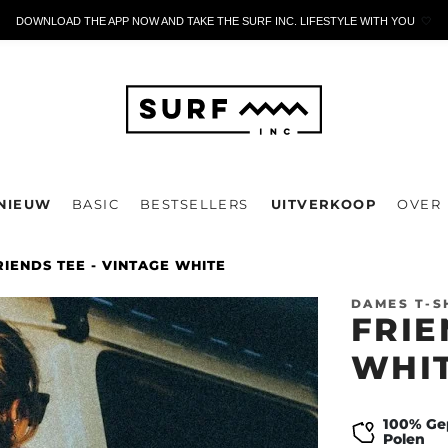
DOWNLOAD THE APP NOW AND TAKE THE SURF INC. LIFESTYLE WITH YOU
🤍
NIEUW
BASIC
BESTSELLERS
UITVERKOOP
OVER
RIENDS TEE - VINTAGE WHITE
DAMES T-S
FRIE
WHI
100% Ge
Polen