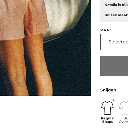
Natalia is 16
Unisex maatt
MAAT
– Selectee
Snijden
Regular
Bi
Shape
Over