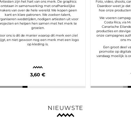
Artiesten zijn het hart van ons merk. De graphics
Foto, video, shoots, c
ontstaan in samenwerking met onafhankelijke
Daardoor weet je dat 
makers van over de hele wereld. We kopen geen
hoe onze producten 
kant en klare patronen. We zoeken talent,
We voeren campagne
rganiseren wedstrijden, nodigen artiesten uit voor
Costa Rica, via M
projecten en helpen hen samen met het merk te
Canarische Eilanden
groeien.
producties en stevige 
oor ons is dit de manier waarop dit merk een ziel
onze campagnes authen
rijgt, en niet gewoon nog een merk met een logo
ons me
op kleding is.
Een groot deel v
promotie op digital
vandaag moeilijk is 
3,60 €
NIEUWSTE