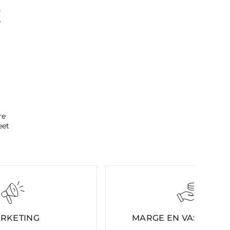
K
re
eet
RKETING
MARGE EN VASTE KO