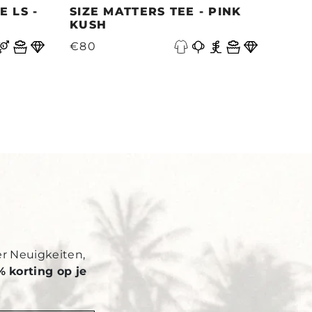
 LS -
SIZE MATTERS TEE - PINK
QUE
KUSH
PAC
V
€80
€87
Y
er Neuigkeiten,
% korting op je