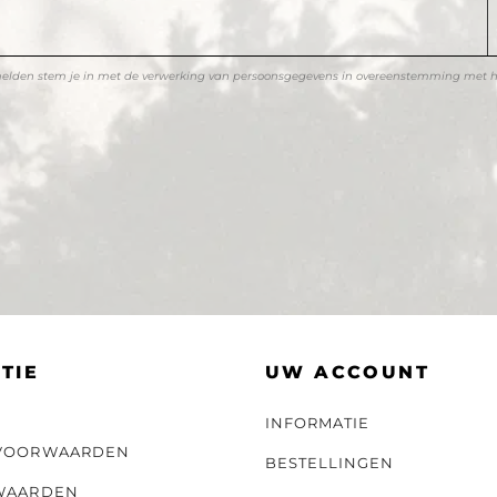
melden stem je in met de verwerking van persoonsgegevens in overeenstemming met 
TIE
UW ACCOUNT
INFORMATIE
VOORWAARDEN
BESTELLINGEN
WAARDEN