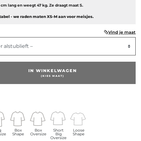
8 cm lang en weegt 47 kg. Ze draagt maat S.
abel - we raden maten XS-M aan voor meisjes.
Vind je maat
r alstublieft –
IN WINKELWAGEN
(KIES MAAT)
g
Box
Box
Short
Loose
size
Shape
Oversize
Big
Shape
Oversize