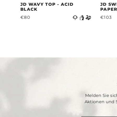
JD WAVY TOP - ACID
JD SW
BLACK
PAPER
Vorige
€80
€103
Melden Sie sic
Aktionen und 