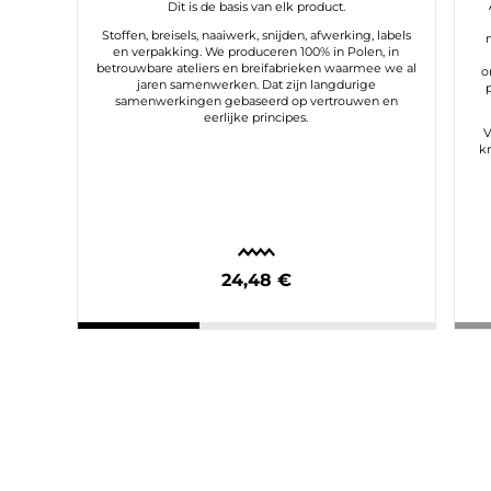
Dit is de basis van elk product.
Stoffen, breisels, naaiwerk, snijden, afwerking, labels
en verpakking. We produceren 100% in Polen, in
betrouwbare ateliers en breifabrieken waarmee we al
o
jaren samenwerken. Dat zijn langdurige
samenwerkingen gebaseerd op vertrouwen en
eerlijke principes.
V
k
24,48 €