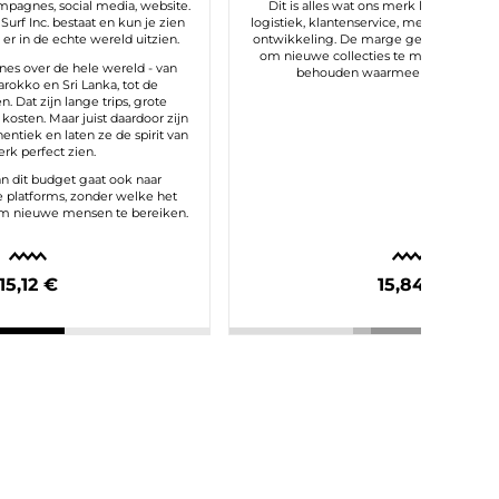
ampagnes, social media, website.
Dit is alles wat ons merk laat draaien:
Surf Inc. bestaat en kun je zien
logistiek, klantenservice, medewerkers,
er in de echte wereld uitzien.
ontwikkeling. De marge geeft ons de m
om nieuwe collecties te maken en de kw
s over de hele wereld - van
behouden waarmee je ons associe
arokko en Sri Lanka, tot de
. Dat zijn lange trips, grote
kosten. Maar juist daardoor zijn
tiek en laten ze de spirit van
rk perfect zien.
an dit budget gaat ook naar
e platforms, zonder welke het
om nieuwe mensen te bereiken.
15,12 €
15,84 €