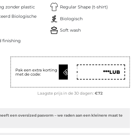
g zonder plastic
Regular Shape (t-shirt)
ceerd Biologische
Biologisch
Soft wash
 finishing
KRIJG
Pak een extra korting
***LUB
met de code:
CODE
Laagste prijs in de 30 dagen:
€72
heeft een oversized pasvorm – we raden aan een kleinere maat te