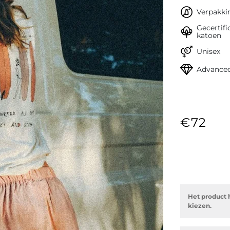
Verpakkin
Gecertifi
katoen
Unisex
Advanced
€72
Het product 
kiezen.