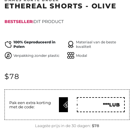
ETHEREAL SHORTS - OLIVE
BESTSELLER:
DIT PRODUCT
EINDIGT
100% Geproduceerd in
Materiaal van de beste
Polen
kwaliteit
Verpakking zonder plastic
Modal
$78
KRIJG
Pak een extra korting
***LUB
met de code:
CODE
Laagste prijs in de 30 dagen:
$78