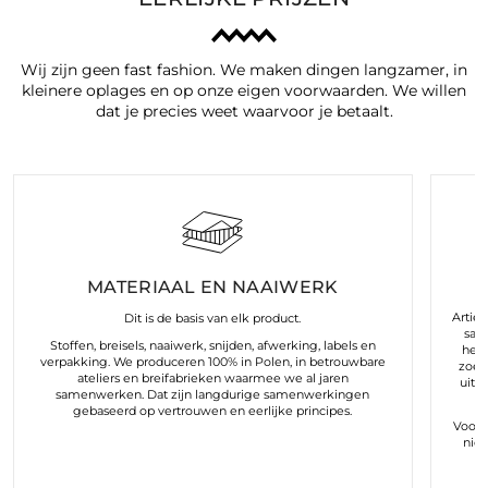
Wij zijn geen fast fashion. We maken dingen langzamer, in
kleinere oplages en op onze eigen voorwaarden. We willen
dat je precies weet waarvoor je betaalt.
MATERIAAL EN NAAIWERK
Arties
Dit is de basis van elk product.
sam
Stoffen, breisels, naaiwerk, snijden, afwerking, labels en
hele
verpakking. We produceren 100% in Polen, in betrouwbare
zoek
ateliers en breifabrieken waarmee we al jaren
uit 
samenwerken. Dat zijn langdurige samenwerkingen
gebaseerd op vertrouwen en eerlijke principes.
Voor o
nie