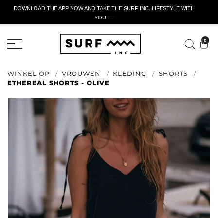
DOWNLOAD THE APP NOW AND TAKE THE SURF INC. LIFESTYLE WITH
YOU
🤍
ACTIEF AANGIFTEFORMULIER
0
WINKEL OP
VROUWEN
KLEDING
SHORTS
ETHEREAL SHORTS - OLIVE