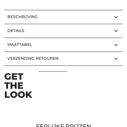
keyboard_arrow_down
BESCHRIJVING
keyboard_arrow_down
DETAILS
keyboard_arrow_down
MAATTABEL
keyboard_arrow_down
VERZENDING RETOUREN
GET
THE
LOOK
EERLIJKE PRIJZEN