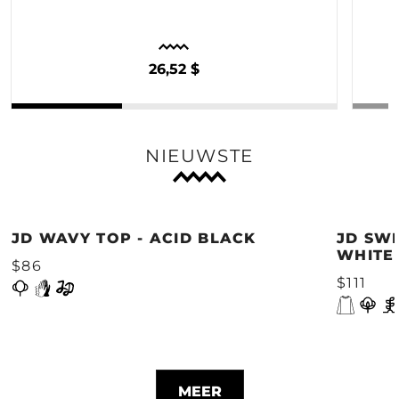
26,52 $
NIEUWSTE
JD WAVY TOP - ACID BLACK
JD SWE
WHITE
$86
$111
MEER