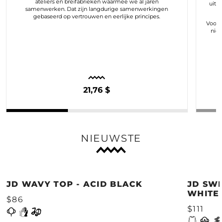
ateliers en breifabrieken waarmee we al jaren
uit 
samenwerken. Dat zijn langdurige samenwerkingen
gebaseerd op vertrouwen en eerlijke principes.
Voor o
nie
21,76 $
NIEUWSTE
JD WAVY TOP - ACID BLACK
JD SWE
WHITE
$86
$111