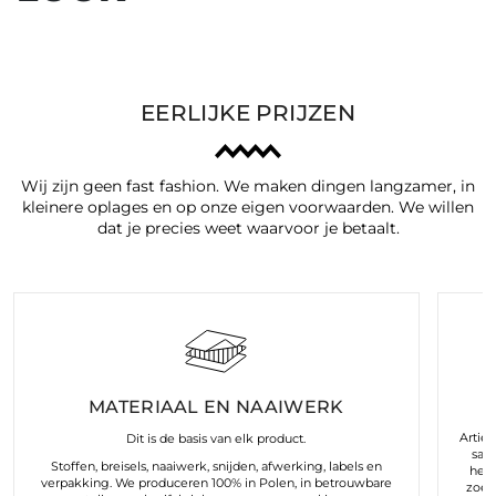
EERLIJKE PRIJZEN
Wij zijn geen fast fashion. We maken dingen langzamer, in
kleinere oplages en op onze eigen voorwaarden. We willen
dat je precies weet waarvoor je betaalt.
MATERIAAL EN NAAIWERK
Arties
Dit is de basis van elk product.
sam
Stoffen, breisels, naaiwerk, snijden, afwerking, labels en
hele
verpakking. We produceren 100% in Polen, in betrouwbare
zoek