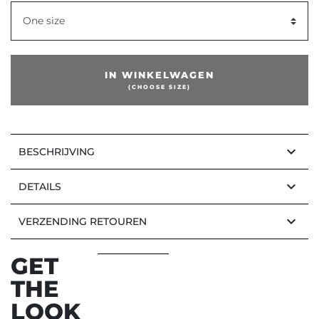
One size
IN WINKELWAGEN
(CHOOSE SIZE)
keyboard_arrow_down
BESCHRIJVING
keyboard_arrow_down
DETAILS
keyboard_arrow_down
VERZENDING RETOUREN
GET
THE
LOOK