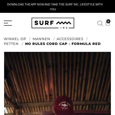
DOWNLOAD THE APP NOW AND TAKE THE SURF INC. LIFESTYLE WITH
YOU
🤍
ACTIEF AANGIFTEFORMULIER
0
WINKEL OP
MANNEN
ACCESSOIRES
PETTEN
NO RULES CORD CAP - FORMULA RED