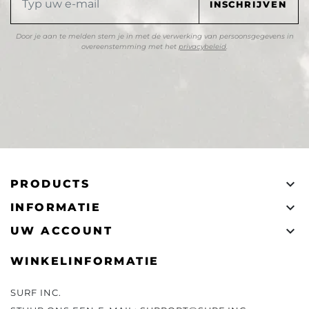
Door je aan te melden stem je in met de verwerking van persoonsgegevens in
overeenstemming met het
privacybeleid
.

PRODUCTS

INFORMATIE

UW ACCOUNT
WINKELINFORMATIE
SURF INC.