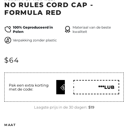
NO RULES CORD CAP -
FORMULA RED
100% Geproduceerd in
Materiaal van de beste
Polen
kwaliteit
Verpakking zonder plastic
$64
KRIJG
Pak een extra korting
***LUB
met de code:
CODE
Laagste prijs in de 30 dagen:
$19
MAAT