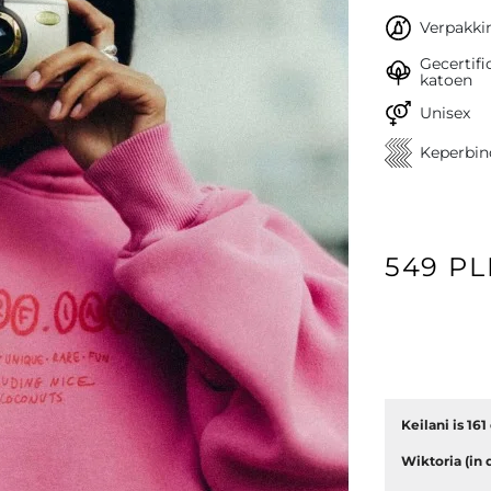
Verpakkin
Gecertifi
katoen
Unisex
Keperbin
549 P
Keilani is 16
Wiktoria (in 