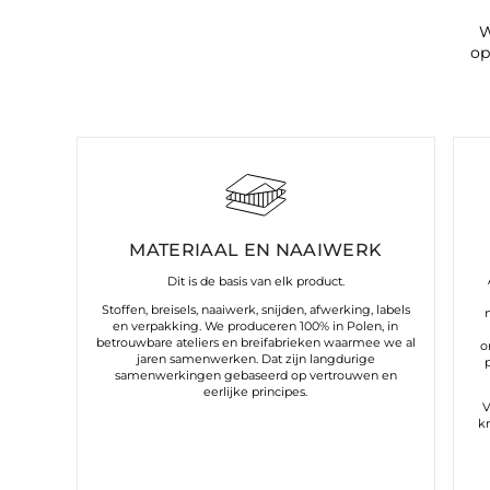
W
op
MATERIAAL EN NAAIWERK
Dit is de basis van elk product.
Stoffen, breisels, naaiwerk, snijden, afwerking, labels
en verpakking. We produceren 100% in Polen, in
betrouwbare ateliers en breifabrieken waarmee we al
o
jaren samenwerken. Dat zijn langdurige
samenwerkingen gebaseerd op vertrouwen en
eerlijke principes.
V
k