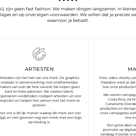
ij zijn geen fast fashion. We maken dingen langzamer, in kleine
lages en op onze eigen voorwaarden. We willen dat je precies w
waarvoor je betaalt.
ARTIESTEN
MA
Artiesten zijn het hart van ons merk. De graphics
Foto, video, shoots, c
ontstaan in samenwerking met onafhankelijke
Daardoor weet je dat 
makers van over de hele wereld. We kopen geen
hoe onze producten 
kant en klare patronen. We zoeken talent,
We voeren campagne
rganiseren wedstrijden, nodigen artiesten uit voor
Costa Rica, via M
projecten en helpen hen samen met het merk te
Canarische Eilanden
groeien.
producties en stevige 
oor ons is dit de manier waarop dit merk een ziel
onze campagnes authen
rijgt, en niet gewoon nog een merk met een logo
ons me
op kleding is.
Een groot deel v
promotie op digital
vandaag moeilijk is 