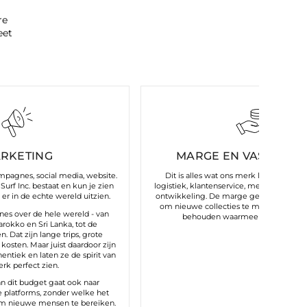
re
eet
RKETING
MARGE EN VASTE KO
ampagnes, social media, website.
Dit is alles wat ons merk laat draaien:
Surf Inc. bestaat en kun je zien
logistiek, klantenservice, medewerkers,
er in de echte wereld uitzien.
ontwikkeling. De marge geeft ons de m
om nieuwe collecties te maken en de kw
s over de hele wereld - van
behouden waarmee je ons associe
arokko en Sri Lanka, tot de
. Dat zijn lange trips, grote
kosten. Maar juist daardoor zijn
tiek en laten ze de spirit van
rk perfect zien.
an dit budget gaat ook naar
e platforms, zonder welke het
om nieuwe mensen te bereiken.