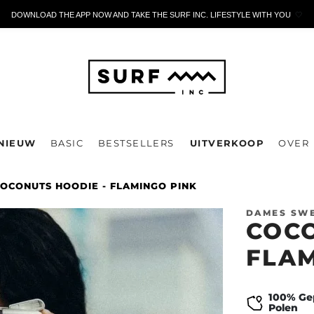
DOWNLOAD THE APP NOW AND TAKE THE SURF INC. LIFESTYLE WITH YOU
🤍
NIEUW
BASIC
BESTSELLERS
UITVERKOOP
OVER
OCONUTS HOODIE - FLAMINGO PINK
DAMES SW
COCO
FLAM
100% Ge
Polen