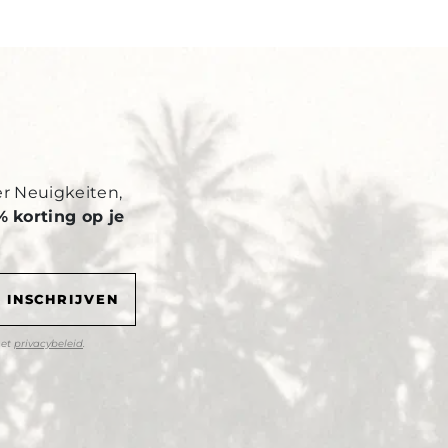
Y
er Neuigkeiten,
% korting op je
het
privacybeleid
.