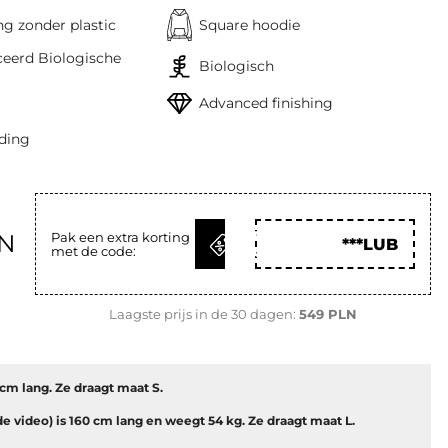
g zonder plastic
Square hoodie
ceerd Biologische
Biologisch
Advanced finishing
ding
KRIJG
LN
Pak een extra korting
***LUB
met de code:
CODE
Laagste prijs in de 30 dagen:
549 PLN
1 cm lang. Ze draagt maat S.
de video) is 160 cm lang en weegt 54 kg. Ze draagt maat L.