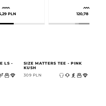
5,29 PLN
120,78 PLN
 LS -
SIZE MATTERS TEE - PINK
QUE
KUSH
PAC
V
309 PLN
339