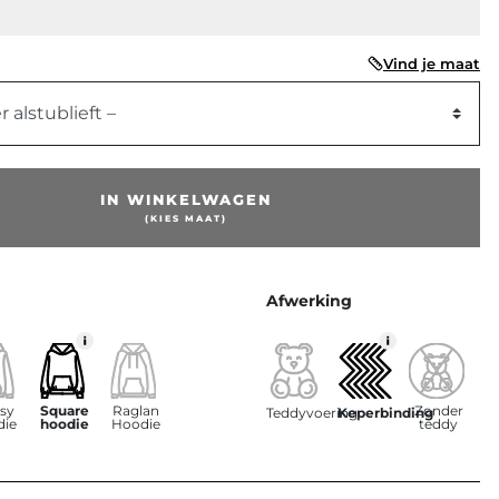
Vind je maat
r alstublieft –
IN WINKELWAGEN
(KIES MAAT)
Afwerking
sy
Square
Raglan
Zonder
Teddyvoering
Keperbinding
die
hoodie
Hoodie
teddy