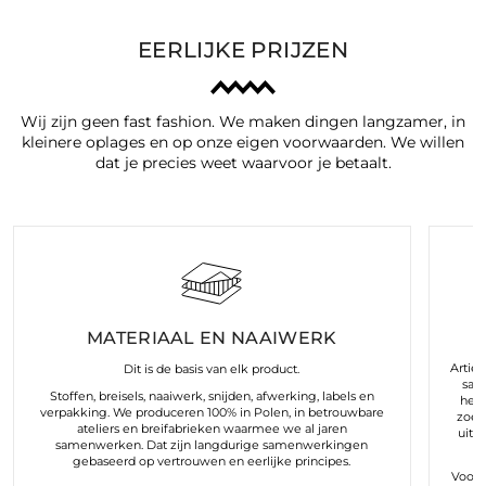
EERLIJKE PRIJZEN
Wij zijn geen fast fashion. We maken dingen langzamer, in
kleinere oplages en op onze eigen voorwaarden. We willen
dat je precies weet waarvoor je betaalt.
MATERIAAL EN NAAIWERK
Arties
Dit is de basis van elk product.
sam
Stoffen, breisels, naaiwerk, snijden, afwerking, labels en
hele
verpakking. We produceren 100% in Polen, in betrouwbare
zoek
ateliers en breifabrieken waarmee we al jaren
uit 
samenwerken. Dat zijn langdurige samenwerkingen
gebaseerd op vertrouwen en eerlijke principes.
Voor o