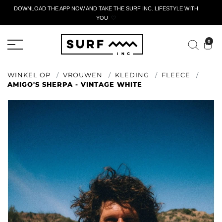
DOWNLOAD THE APP NOW AND TAKE THE SURF INC. LIFESTYLE WITH
YOU
🤍
ACTIEF AANGIFTEFORMULIER
0
WINKEL OP
VROUWEN
KLEDING
FLEECE
AMIGO'S SHERPA - VINTAGE WHITE