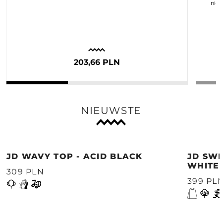
nie
203,66 PLN
NIEUWSTE
JD WAVY TOP - ACID BLACK
JD SWE
WHITE
309 PLN
399 PL