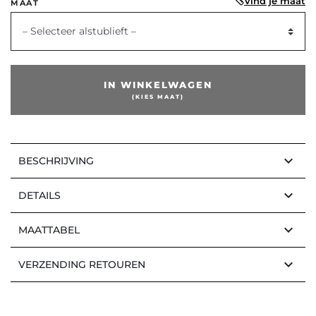
Vind je maat
MAAT
– Selecteer alstublieft –
IN WINKELWAGEN
(KIES MAAT)
keyboard_arrow_down
BESCHRIJVING
keyboard_arrow_down
DETAILS
keyboard_arrow_down
MAATTABEL
keyboard_arrow_down
VERZENDING RETOUREN