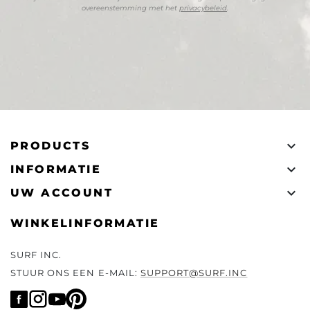
overeenstemming met het
privacybeleid
.

PRODUCTS

INFORMATIE

UW ACCOUNT
WINKELINFORMATIE
SURF INC.
STUUR ONS EEN E-MAIL:
SUPPORT@SURF.INC