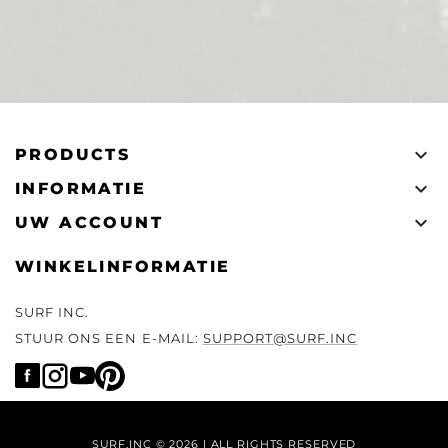

PRODUCTS

INFORMATIE

UW ACCOUNT
WINKELINFORMATIE
SURF INC.
STUUR ONS EEN E-MAIL:
SUPPORT@SURF.INC
SURF.INC © 2026 | ALL RIGHTS RESERVED