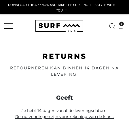
DOWNLOAD THE APP NOW AND TAKE THE SURF INC. LIFESTYLE WITH
YOU
🤍
ACTIEF AANGIFTEFORMULIER
0
RETURNS
RETOURNEREN KAN BINNEN 14 DAGEN NA
LEVERING.
Geeft
Je hebt 14 dagen vanaf de leveringsdatum.
Retourzendingen zijn voor rekening van de klant.