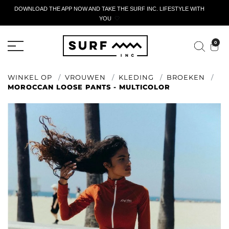
DOWNLOAD THE APP NOW AND TAKE THE SURF INC. LIFESTYLE WITH
YOU
🤍
ACTIEF AANGIFTEFORMULIER
0
WINKEL OP
VROUWEN
KLEDING
BROEKEN
MOROCCAN LOOSE PANTS - MULTICOLOR