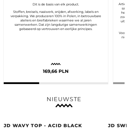
Arties
Dit is de basis van elk product.
sam
Stoffen, breisels, naaiwerk, snijden, afwerking, labels en
hele
verpakking. We produceren 100% in Polen, in betrouwbare
zoek
ateliers en breifabrieken waarmee we al jaren
uit 
samenwerken. Dat zijn langdurige samenwerkingen
gebaseerd op vertrouwen en eerlijke principes.
Voor o
nie
169,66 PLN
NIEUWSTE
JD WAVY TOP - ACID BLACK
JD SWE