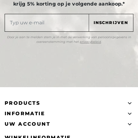
krijg 5% korting op je volgende aankoop.*
Door je aan te melden stem je in met de verwerking van persoonsgegevens in
overeenstemming met het
privacybeleid
.

PRODUCTS

INFORMATIE

UW ACCOUNT
WINKELINFORMATIE