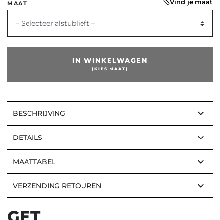
Vind je maat
MAAT
– Selecteer alstublieft –
IN WINKELWAGEN
(KIES MAAT)
keyboard_arrow_down
BESCHRIJVING
keyboard_arrow_down
DETAILS
keyboard_arrow_down
MAATTABEL
keyboard_arrow_down
VERZENDING RETOUREN
GET