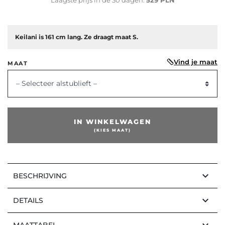
Laagste prijs in de 30 dagen:
529 PLN
Keilani is 161 cm lang. Ze draagt maat S.
Vind je maat
MAAT
– Selecteer alstublieft –
IN WINKELWAGEN
(KIES MAAT)
keyboard_arrow_down
BESCHRIJVING
keyboard_arrow_down
DETAILS
MAATTABEL