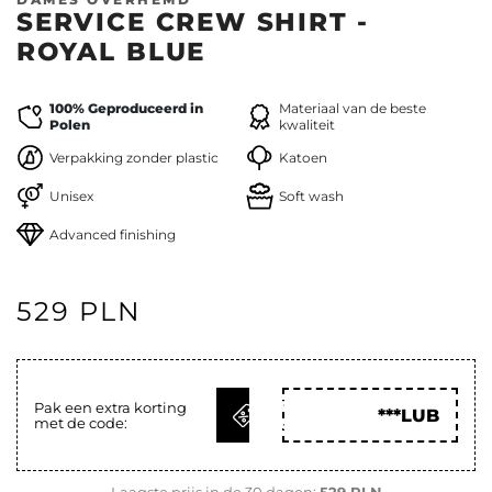
SERVICE CREW SHIRT -
ROYAL BLUE
100% Geproduceerd in
Materiaal van de beste
Polen
kwaliteit
Verpakking zonder plastic
Katoen
Unisex
Soft wash
Advanced finishing
529 PLN
KRIJG
Pak een extra korting
***LUB
met de code:
CODE