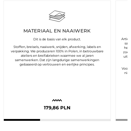
MATERIAAL EN NAAIWERK
Arties
Dit is de basis van elk product.
sam
Stoffen, breisels, naaiwerk, snijden, afwerking, labels en
hele
verpakking. We produceren 100% in Polen, in betrouwbare
zoek
ateliers en breifabrieken waarmee we al jaren
uit 
samenwerken. Dat zijn langdurige samenwerkingen
gebaseerd op vertrouwen en eerlijke principes.
Voor o
nie
179,86 PLN