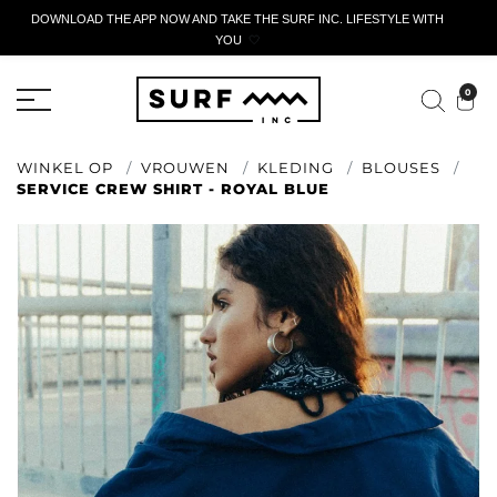
DOWNLOAD THE APP NOW AND TAKE THE SURF INC. LIFESTYLE WITH
YOU
🤍
ACTIEF AANGIFTEFORMULIER
0
WINKEL OP
VROUWEN
KLEDING
BLOUSES
SERVICE CREW SHIRT - ROYAL BLUE