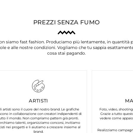
PREZZI SENZA FUMO
on siamo fast fashion. Produciamo più lentamente, in quantità p
ole e alle nostre condizioni. Vogliamo che tu sappia esattament
cosa stai pagando.
ARTISTI
MA
li artisti sono il cuore del nostro brand. Le grafiche
Foto, video, shooting
cono in collaborazione con creatori indipendenti di
Grazie a tutto questo
utto il mondo. Non compriamo pattern già pronti.
vedere come appaion
erchiamo talenti, organizziamo concorsi, invitiamo
tisti nei progetti e li aiutiamo a crescere insieme al
Realizziamo campagne 
brand.