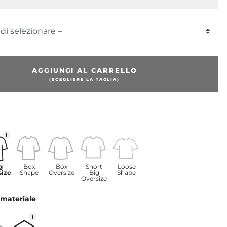
 di selezionare –
AGGIUNGI AL CARRELLO
(SCEGLIERE LA TAGLIA)
g
Box
Box
Short
Loose
size
Shape
Oversize
Big
Shape
Oversize
 materiale