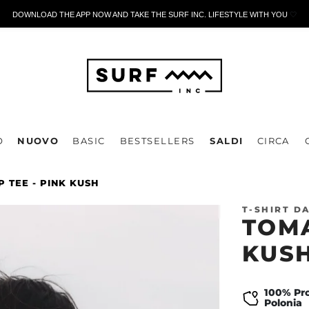
DOWNLOAD THE APP NOW AND TAKE THE SURF INC. LIFESTYLE WITH YOU
🤍
O
NUOVO
BASIC
BESTSELLERS
SALDI
CIRCA
 TEE - PINK KUSH
T-SHIRT D
TOMA
KUS
100% Pro
Polonia