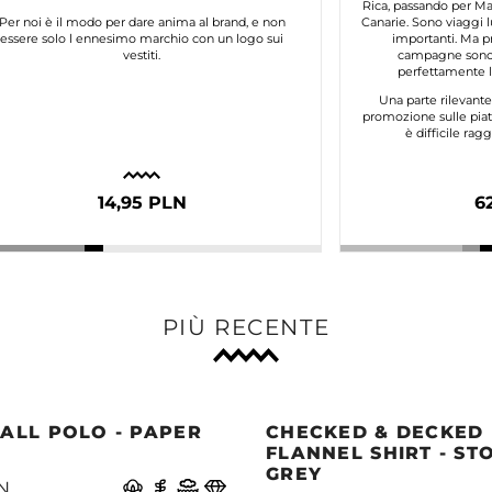
Rica, passando per Mar
Per noi è il modo per dare anima al brand, e non
Canarie. Sono viaggi l
essere solo l ennesimo marchio con un logo sui
importanti. Ma p
vestiti.
campagne sono 
perfettamente lo
Una parte rilevant
promozione sulle piat
è difficile ra
14,95 PLN
6
PIÙ RECENTE
ALL POLO - PAPER
CHECKED & DECKED
E
FLANNEL SHIRT - ST
GREY
N