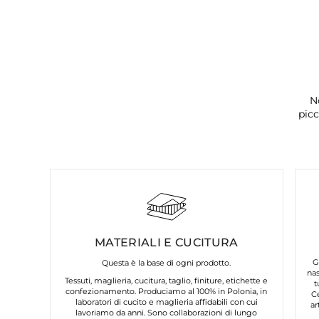
N
picc
MATERIALI E CUCITURA
G
Questa è la base di ogni prodotto.
nas
Tessuti, maglieria, cucitura, taglio, finiture, etichette e
t
confezionamento. Produciamo al 100% in Polonia, in
C
laboratori di cucito e maglieria affidabili con cui
ar
lavoriamo da anni. Sono collaborazioni di lungo