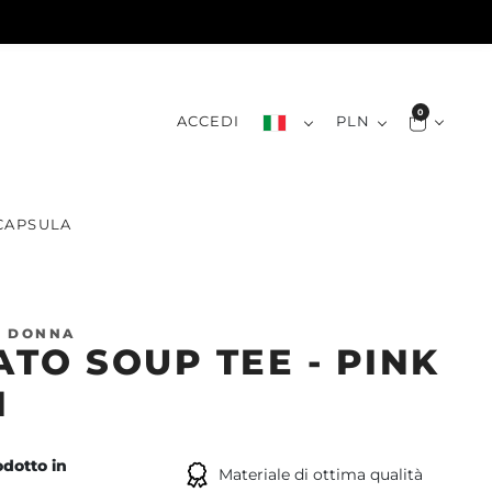
0
ACCEDI
PLN
CAPSULA
A DONNA
TO SOUP TEE - PINK
H
dotto in
Materiale di ottima qualità