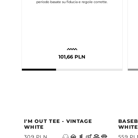
periodo basate su fiducia e regole corrette.
101,66 PLN
I'M OUT TEE - VINTAGE
BASEB
WHITE
WHIT
Precedente
309 PLN
559 PL