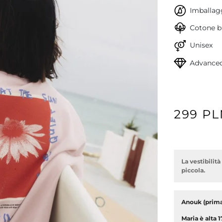
Imballagg
Cotone bi
Unisex
Advanced
299 P
La vestibilit
piccola.
Anouk (prima)
Maria è alta 