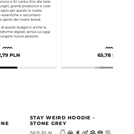
occo e Sri Lanka, fino alle Isole
unghi, grandi produzioni e costi
roprio per questo le nostre
autentiche e raccontano
 spirito del nostro brand.
e di questo budget è anche la
taforme digitali, senza cui oggi
ggiungere nuove persone.
2,79 PLN
65,78 PLN
STAY WEIRD HOODIE -
MOR
ONE
STONE GREY
- M
A
569 PLN
499