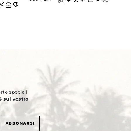
Y
erte speciali
 sul vostro