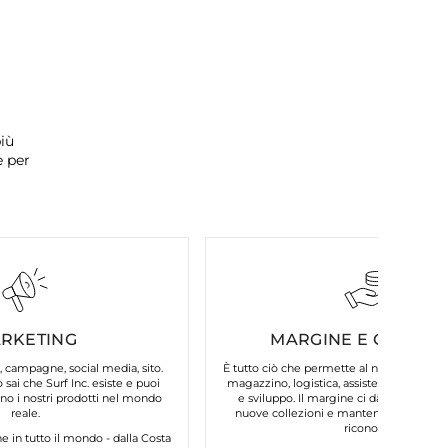
iù
e per
RKETING
MARGINE E COSTI FI
, campagne, social media, sito.
È tutto ciò che permette al nostro brand d
 sai che Surf Inc. esiste e puoi
magazzino, logistica, assistenza clienti, 
o i nostri prodotti nel mondo
e sviluppo. Il margine ci dà la possibilit
reale.
nuove collezioni e mantenere la qualità
riconosci.
in tutto il mondo - dalla Costa