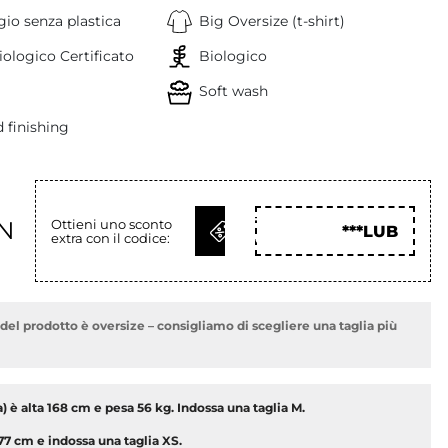
io senza plastica
Big Oversize (t-shirt)
ologico Certificato
Biologico
Soft wash
 finishing
OTTIENI
LN
Ottieni uno sconto
***LUB
extra con il codice:
COD
à del prodotto è oversize – consigliamo di scegliere una taglia più
 è alta 168 cm e pesa 56 kg. Indossa una taglia M.
177 cm e indossa una taglia
XS.