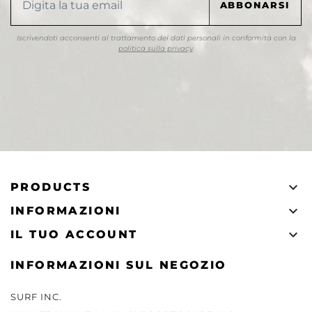
Iscrivendoti acconsenti al trattamento dei dati personali in conformità con la
politica sulla privacy
.

PRODUCTS

INFORMAZIONI

IL TUO ACCOUNT
INFORMAZIONI SUL NEGOZIO
SURF INC.