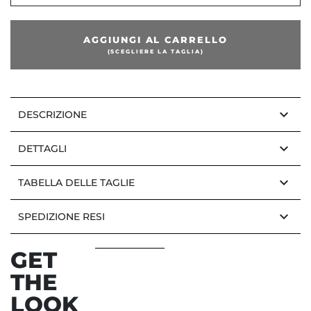
AGGIUNGI AL CARRELLO
(SCEGLIERE LA TAGLIA)
keyboard_arrow_down
DESCRIZIONE
keyboard_arrow_down
DETTAGLI
keyboard_arrow_down
TABELLA DELLE TAGLIE
keyboard_arrow_down
SPEDIZIONE RESI
GET
THE
LOOK