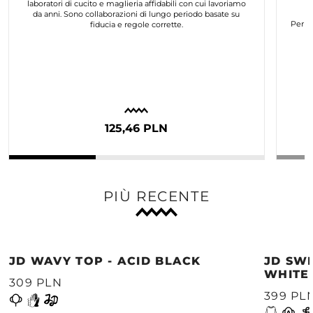
laboratori di cucito e maglieria affidabili con cui lavoriamo
da anni. Sono collaborazioni di lungo periodo basate su
Per n
fiducia e regole corrette.
125,46 PLN
PIÙ RECENTE
JD WAVY TOP - ACID BLACK
JD SWE
WHITE
309 PLN
399 PL