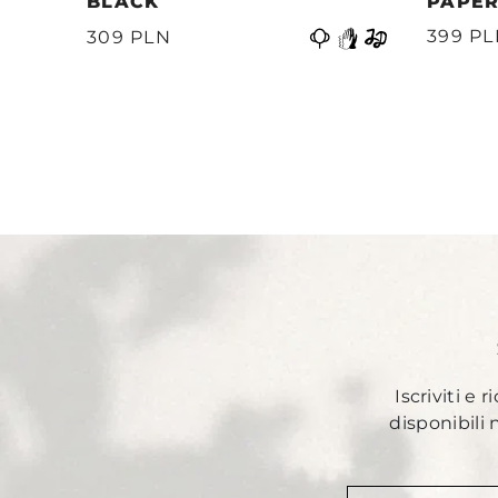
BLACK
PAPER
Precedente
399 P
309 PLN
Iscriviti e 
disponibili