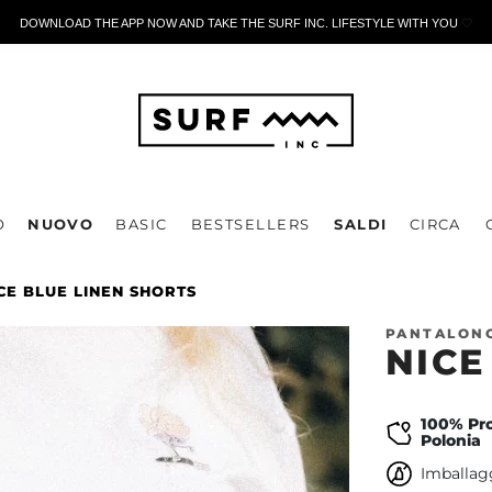
DOWNLOAD THE APP NOW AND TAKE THE SURF INC. LIFESTYLE WITH YOU
🤍
O
NUOVO
BASIC
BESTSELLERS
SALDI
CIRCA
CE BLUE LINEN SHORTS
PANTALONC
NICE
100% Pro
Polonia
Imballagg