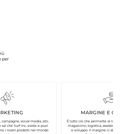
iù
e per
RKETING
MARGINE E COSTI FI
, campagne, social media, sito.
È tutto ciò che permette al nostro brand d
 sai che Surf Inc. esiste e puoi
magazzino, logistica, assistenza clienti, 
o i nostri prodotti nel mondo
e sviluppo. Il margine ci dà la possibilit