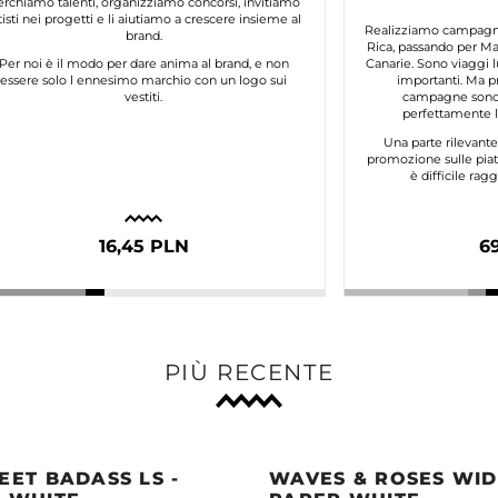
erchiamo talenti, organizziamo concorsi, invitiamo
tisti nei progetti e li aiutiamo a crescere insieme al
Realizziamo campagne 
brand.
Rica, passando per Mar
Per noi è il modo per dare anima al brand, e non
Canarie. Sono viaggi l
essere solo l ennesimo marchio con un logo sui
importanti. Ma p
vestiti.
campagne sono 
perfettamente lo
Una parte rilevant
promozione sulle piat
è difficile ra
16,45 PLN
6
PIÙ RECENTE
EET BADASS LS -
WAVES & ROSES WIDE