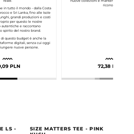
reale.
nuove collezioni e mantenere la qualità
riconosci.
in tutto il mondo - dalla Costa
occo e Sri Lanka, fino alle Isole
unghi, grandi produzioni e costi
roprio per questo le nostre
autentiche e raccontano
 spirito del nostro brand.
e di questo budget è anche la
taforme digitali, senza cui oggi
ggiungere nuove persone.
9,09 PLN
72,38 PLN
 LS -
SIZE MATTERS TEE - PINK
QUE