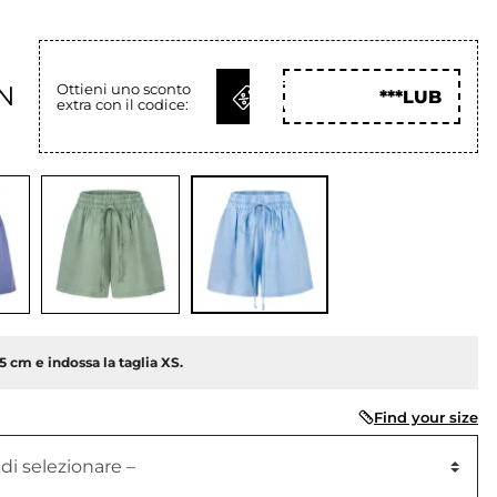
OTTIENI
N
Ottieni uno sconto
***LUB
extra con il codice:
COD
55 cm e indossa la taglia XS.
Find your size
 di selezionare –