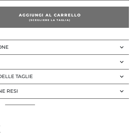
AGGIUNGI AL CARRELLO
(SCEGLIERE LA TAGLIA)
keyboard_arrow_down
ONE
keyboard_arrow_down
keyboard_arrow_down
DELLE TAGLIE
keyboard_arrow_down
NE RESI
K