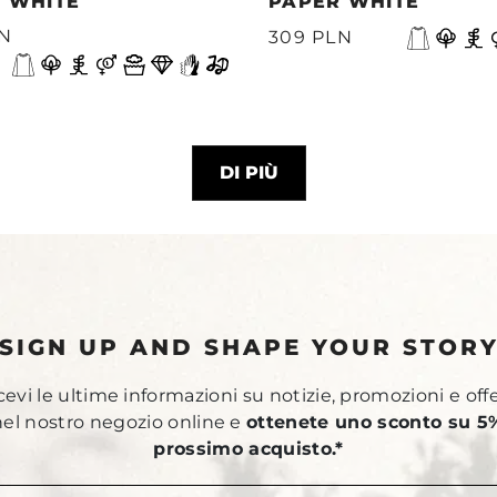
 WHITE
PAPER WHITE
LN
309 PLN
DI PIÙ
SIGN UP AND SHAPE YOUR STOR
ricevi le ultime informazioni su notizie, promozioni e off
 nel nostro negozio online e
ottenete uno sconto su 5%
prossimo acquisto.*