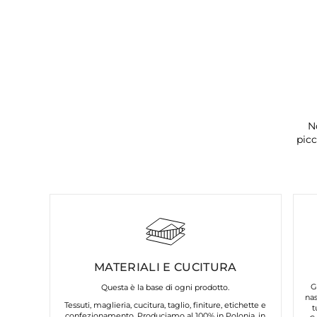
N
picc
MATERIALI E CUCITURA
G
Questa è la base di ogni prodotto.
nas
Tessuti, maglieria, cucitura, taglio, finiture, etichette e
t
confezionamento. Produciamo al 100% in Polonia, in