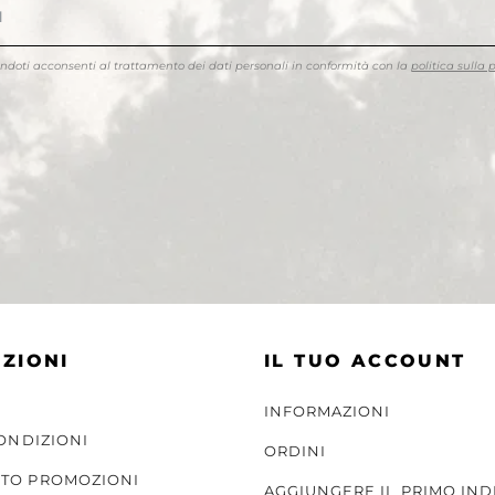
endoti acconsenti al trattamento dei dati personali in conformità con la
politica sulla 
ZIONI
IL TUO ACCOUNT
INFORMAZIONI
CONDIZIONI
ORDINI
TO PROMOZIONI
AGGIUNGERE IL PRIMO IND