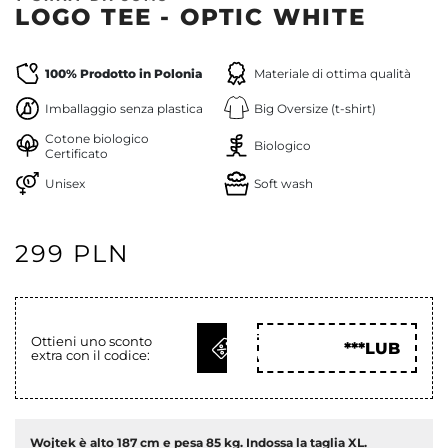
LOGO TEE - OPTIC WHITE
100% Prodotto in Polonia
Materiale di ottima qualità
Imballaggio senza plastica
Big Oversize (t-shirt)
Cotone biologico
Biologico
Certificato
Unisex
Soft wash
299 PLN
OTTIENI
Ottieni uno sconto
***LUB
extra con il codice:
COD
Wojtek è alto 187 cm e pesa 85 kg. Indossa la taglia XL.