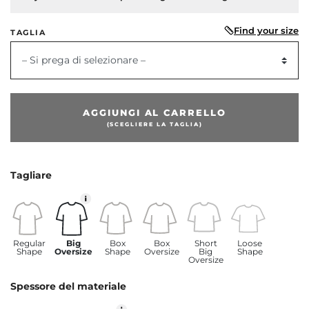
Find your size
TAGLIA
– Si prega di selezionare –
AGGIUNGI AL CARRELLO
(SCEGLIERE LA TAGLIA)
dente
Tagliare
Regular
Big
Box
Box
Short
Loose
Shape
Oversize
Shape
Oversize
Big
Shape
Oversize
Spessore del materiale