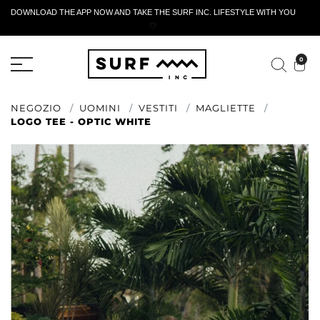
DOWNLOAD THE APP NOW AND TAKE THE SURF INC. LIFESTYLE WITH YOU
🤍
MODULO DI RESTITUZIONE ATTIVO
0
NEGOZIO
UOMINI
VESTITI
MAGLIETTE
LOGO TEE - OPTIC WHITE