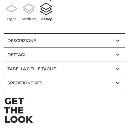
Light
Medium
Heavy
keyboard_arrow_down
DESCRIZIONE
keyboard_arrow_down
DETTAGLI
keyboard_arrow_down
TABELLA DELLE TAGLIE
keyboard_arrow_down
SPEDIZIONE RESI
GET
THE
LOOK