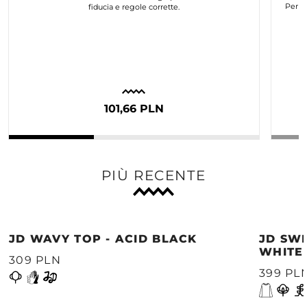
Per n
fiducia e regole corrette.
101,66 PLN
PIÙ RECENTE
JD WAVY TOP - ACID BLACK
JD SWE
WHITE
309 PLN
399 PL