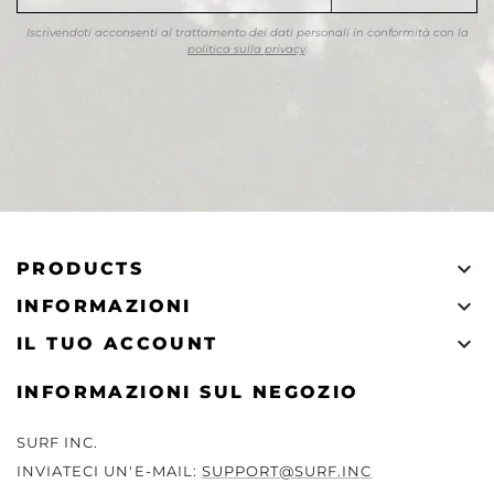
Iscrivendoti acconsenti al trattamento dei dati personali in conformità con la
politica sulla privacy
.

PRODUCTS

INFORMAZIONI

IL TUO ACCOUNT
INFORMAZIONI SUL NEGOZIO
SURF INC.
INVIATECI UN'E-MAIL:
SUPPORT@SURF.INC