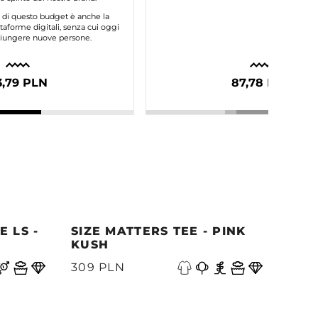
e di questo budget è anche la
taforme digitali, senza cui oggi
ggiungere nuove persone.
3,79 PLN
87,78 PLN
 LS -
SIZE MATTERS TEE - PINK
QUE
KUSH
PAC
A
309 PLN
339