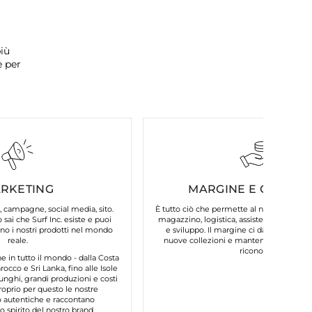
iù
e per
RKETING
MARGINE E COSTI FI
, campagne, social media, sito.
È tutto ciò che permette al nostro brand d
 sai che Surf Inc. esiste e puoi
magazzino, logistica, assistenza clienti, 
o i nostri prodotti nel mondo
e sviluppo. Il margine ci dà la possibilit
reale.
nuove collezioni e mantenere la qualità
riconosci.
in tutto il mondo - dalla Costa
occo e Sri Lanka, fino alle Isole
unghi, grandi produzioni e costi
roprio per questo le nostre
autentiche e raccontano
 spirito del nostro brand.