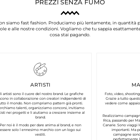
PREZZI SENZA FUMO
on siamo fast fashion. Produciamo più lentamente, in quantità p
ole e alle nostre condizioni. Vogliamo che tu sappia esattament
cosa stai pagando.
ARTISTI
MA
li artisti sono il cuore del nostro brand. Le grafiche
Foto, video, shooting
cono in collaborazione con creatori indipendenti di
Grazie a tutto questo
utto il mondo. Non compriamo pattern già pronti.
vedere come appaion
erchiamo talenti, organizziamo concorsi, invitiamo
tisti nei progetti e li aiutiamo a crescere insieme al
Realizziamo campagne 
brand.
Rica, passando per Mar
Per noi è il modo per dare anima al brand, e non
Canarie. Sono viaggi l
essere solo l ennesimo marchio con un logo sui
importanti. Ma p
vestiti.
campagne sono 
perfettamente lo