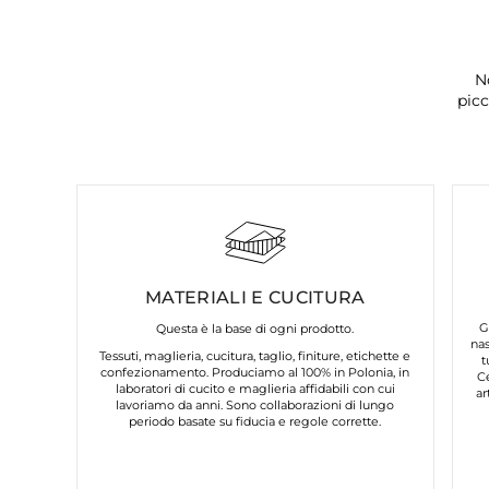
N
picc
MATERIALI E CUCITURA
G
Questa è la base di ogni prodotto.
nas
Tessuti, maglieria, cucitura, taglio, finiture, etichette e
t
confezionamento. Produciamo al 100% in Polonia, in
C
laboratori di cucito e maglieria affidabili con cui
ar
lavoriamo da anni. Sono collaborazioni di lungo
periodo basate su fiducia e regole corrette.