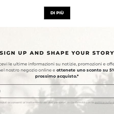
DI PIÙ
SIGN UP AND SHAPE YOUR STOR
ricevi le ultime informazioni su notizie, promozioni e off
 nel nostro negozio online e
ottenete uno sconto su 5%
prossimo acquisto.*
endoti acconsenti al trattamento dei dati personali in conformità con la
politica sulla 