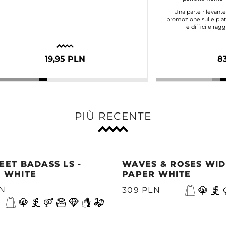
Una parte rilevant
promozione sulle piat
è difficile ra
19,95 PLN
8
PIÙ RECENTE
EET BADASS LS -
WAVES & ROSES WIDE
 WHITE
PAPER WHITE
LN
309 PLN