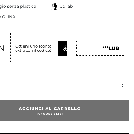
io senza plastica
Collab
 x GLINA
OTTIENI
LN
Ottieni uno sconto
***LUB
extra con il codice:
COD
AGGIUNGI AL CARRELLO
(CHOOSE SIZE)