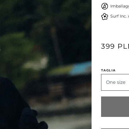
Imballagg
Surf Inc.
399 P
TAGLIA
One size
Avanti