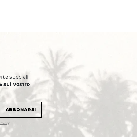
Y
erte speciali
 sul vostro
privacy
.