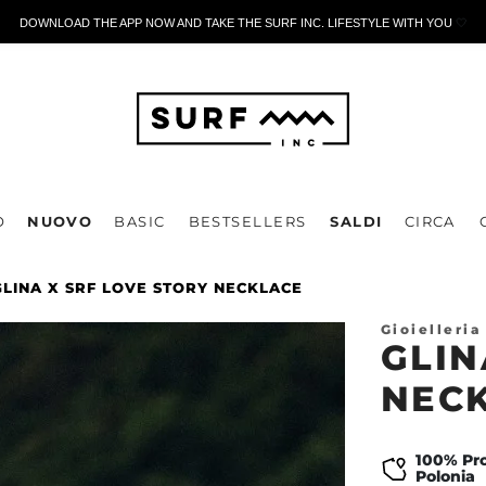
DOWNLOAD THE APP NOW AND TAKE THE SURF INC. LIFESTYLE WITH YOU
🤍
O
NUOVO
BASIC
BESTSELLERS
SALDI
CIRCA
GLINA X SRF LOVE STORY NECKLACE
Gioielleria
GLIN
NEC
100% Pro
Polonia