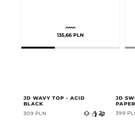
135,66 PLN
JD WAVY TOP - ACID
JD SW
BLACK
PAPER
Precedente
399 P
309 PLN