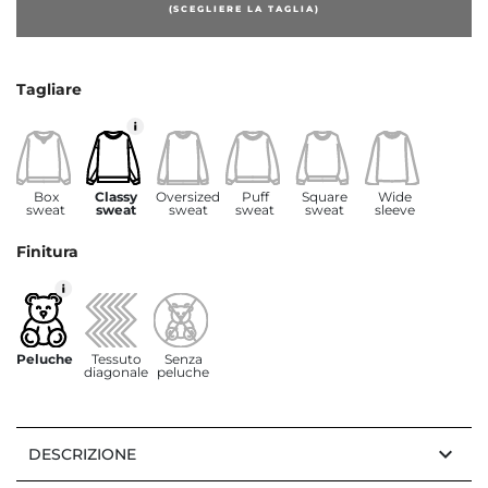
(SCEGLIERE LA TAGLIA)
Tagliare
Box
Classy
Oversized
Puff
Square
Wide
sweat
sweat
sweat
sweat
sweat
sleeve
Finitura
Peluche
Tessuto
Senza
diagonale
peluche
keyboard_arrow_down
DESCRIZIONE