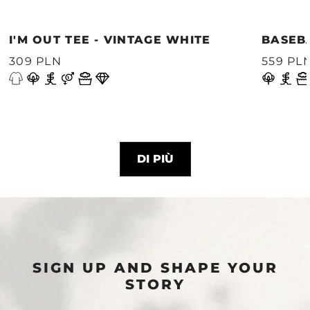
I'M OUT TEE - VINTAGE WHITE
BASEB
309 PLN
559 PL
DI PIÙ
SIGN UP AND SHAPE YOUR
STORY