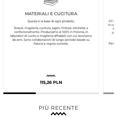
MATERIALI E CUCITURA
Gli ar
Questa è la base di ogni prodotto.
in col
Tessuti, maglieria, cucitura, taglio, finiture, etichette e
No
confezionamento. Produciamo al 100% in Polonia, in
org
laboratori di cucito e maglieria affidabili con cui lavoriamo
da anni. Sono collaborazioni di lungo periodo basate su
Per n
fiducia e regole corrette.
115,26 PLN
PIÙ RECENTE