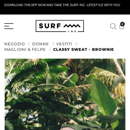
DOWNLOAD THE APP NOW AND TAKE THE SURF INC. LIFESTYLE WITH YOU
🤍
MODULO DI RESTITUZIONE ATTIVO
0
NEGOZIO
DONNE
VESTITI
MAGLIONI & FELPE
CLASSY SWEAT - BROWNIE