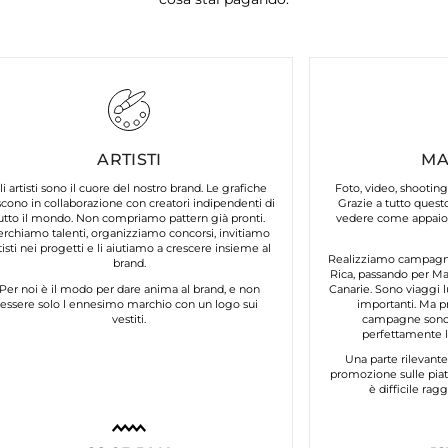
ARTISTI
MA
li artisti sono il cuore del nostro brand. Le grafiche
Foto, video, shooting
cono in collaborazione con creatori indipendenti di
Grazie a tutto questo
utto il mondo. Non compriamo pattern già pronti.
vedere come appaion
erchiamo talenti, organizziamo concorsi, invitiamo
tisti nei progetti e li aiutiamo a crescere insieme al
Realizziamo campagne 
brand.
Rica, passando per Mar
Per noi è il modo per dare anima al brand, e non
Canarie. Sono viaggi l
essere solo l ennesimo marchio con un logo sui
importanti. Ma p
vestiti.
campagne sono 
perfettamente lo
Una parte rilevant
promozione sulle piat
è difficile ra