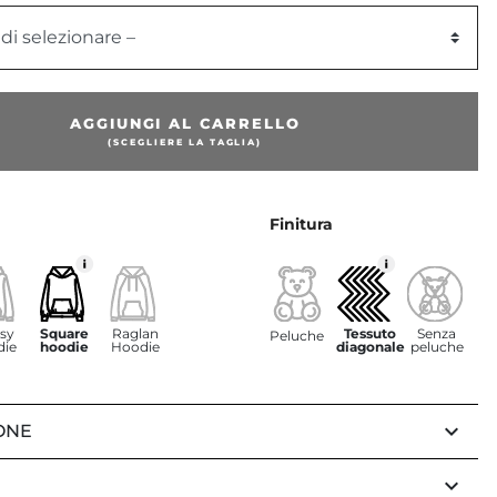
 di selezionare –
AGGIUNGI AL CARRELLO
(SCEGLIERE LA TAGLIA)
Finitura
sy
Square
Raglan
Tessuto
Senza
Peluche
die
hoodie
Hoodie
diagonale
peluche
keyboard_arrow_down
ONE
keyboard_arrow_down