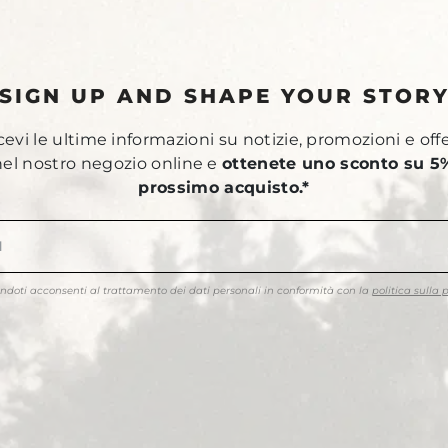
SIGN UP AND SHAPE YOUR STOR
ricevi le ultime informazioni su notizie, promozioni e off
 nel nostro negozio online e
ottenete uno sconto su 5%
prossimo acquisto.*
endoti acconsenti al trattamento dei dati personali in conformità con la
politica sulla 