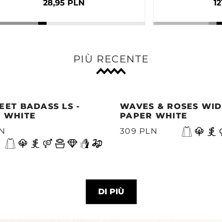
28,95 PLN
12
PIÙ RECENTE
EET BADASS LS -
WAVES & ROSES WIDE
 WHITE
PAPER WHITE
LN
309 PLN
DI PIÙ