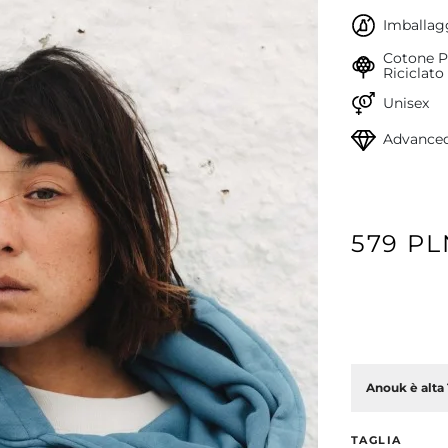
Imballagg
Cotone P
Riciclato
Unisex
Advanced
579 PL
Anouk è alta 
TAGLIA