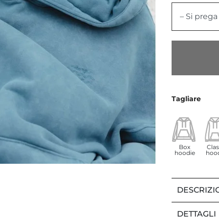
– Si prega
Tagliare
Box
Clas
hoodie
hoo
DESCRIZI
DETTAGLI