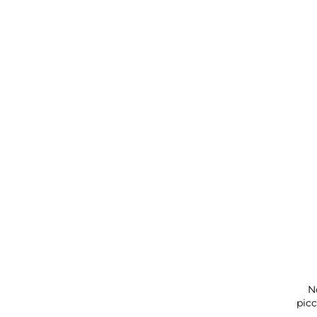
dente
N
picc