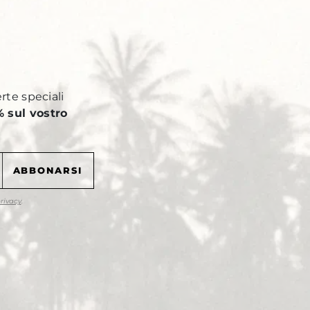
Y
erte speciali
 sul vostro
privacy
.