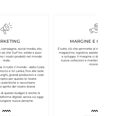
RKETING
MARGINE E COSTI FI
, campagne, social media, sito.
È tutto ciò che permette al nostro brand d
 sai che Surf Inc. esiste e puoi
magazzino, logistica, assistenza clienti, 
o i nostri prodotti nel mondo
e sviluppo. Il margine ci dà la possibilit
reale.
nuove collezioni e mantenere la qualità
riconosci.
in tutto il mondo - dalla Costa
occo e Sri Lanka, fino alle Isole
unghi, grandi produzioni e costi
roprio per questo le nostre
autentiche e raccontano
 spirito del nostro brand.
e di questo budget è anche la
taforme digitali, senza cui oggi
ggiungere nuove persone.