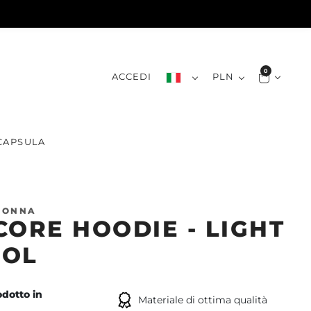
0
ACCEDI
PLN
CAPSULA
DONNA
CORE HOODIE - LIGHT
ROL
dotto in
Materiale di ottima qualità