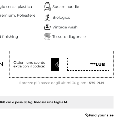
io senza plastica
Square hoodie
remium, Poliestere
Biologico
Vintage wash
 finishing
Tessuto diagonale
OTTIENI
N
Ottieni uno sconto
***LUB
extra con il codice:
COD
Il prezzo più basso degli ultimi 30 giorni:
579 PLN
168 cm e pesa 56 kg. Indossa una taglia M.
Find your size