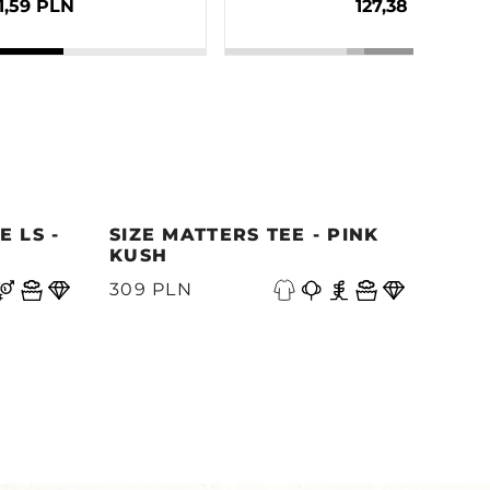
1,59 PLN
127,38 PLN
 LS -
SIZE MATTERS TEE - PINK
QUE
KUSH
PAC
A
309 PLN
339