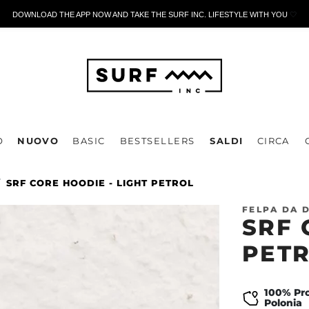
DOWNLOAD THE APP NOW AND TAKE THE SURF INC. LIFESTYLE WITH YOU
🤍
O
NUOVO
BASIC
BESTSELLERS
SALDI
CIRCA
SRF CORE HOODIE - LIGHT PETROL
FELPA DA 
SRF 
PET
100% Pro
Polonia