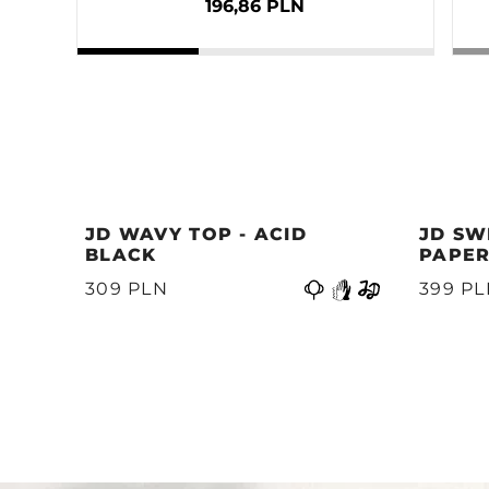
196,86 PLN
JD WAVY TOP - ACID
JD SW
BLACK
PAPER
Precedente
399 P
309 PLN