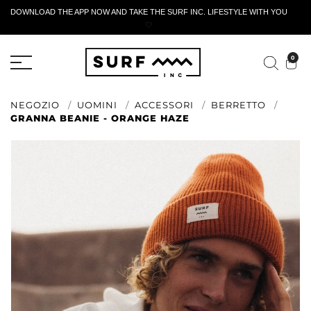
DOWNLOAD THE APP NOW AND TAKE THE SURF INC. LIFESTYLE WITH YOU
🤍
MODULO DI RESTITUZIONE ATTIVO
0
NEGOZIO
UOMINI
ACCESSORI
BERRETTO
GRANNA BEANIE - ORANGE HAZE