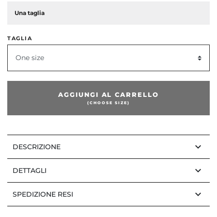
Una taglia
dente
TAGLIA
One size
AGGIUNGI AL CARRELLO
(CHOOSE SIZE)
keyboard_arrow_down
DESCRIZIONE
keyboard_arrow_down
DETTAGLI
keyboard_arrow_down
SPEDIZIONE RESI