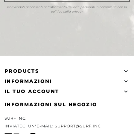
Iscrivendoti acconsenti al trattamento dei dati personali in conformità con la
politica sulla privacy
.

PRODUCTS

INFORMAZIONI

IL TUO ACCOUNT
INFORMAZIONI SUL NEGOZIO
SURF INC.
INVIATECI UN'E-MAIL:
SUPPORT@SURF.INC