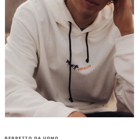
Precedente
Ava
BERRETTO DA UOMO