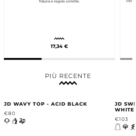
Per n
fiducia e regole corrette.
17,34 €
PIÙ RECENTE
JD WAVY TOP - ACID BLACK
JD SWE
WHITE
€80
€103