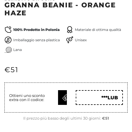
GRANNA BEANIE - ORANGE
HAZE
100% Prodotto in Polonia
Materiale di ottima qualità
Imballaggio senza plastica
Unisex
Lana
€51
OTTIENI
Ottieni uno sconto
***LUB
extra con il codice:
COD
Il prezzo più basso degli ultimi 30 giorni:
€51