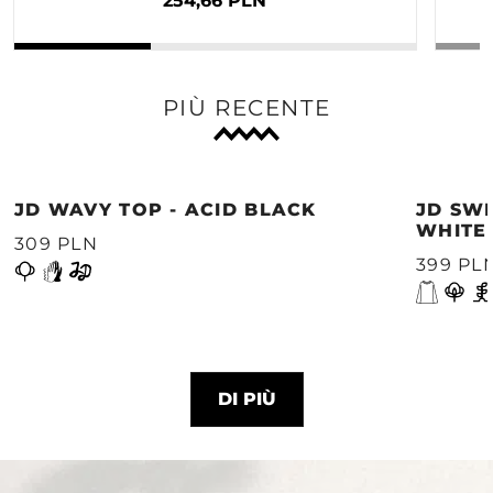
254,66 PLN
PIÙ RECENTE
JD WAVY TOP - ACID BLACK
JD SWE
WHITE
309 PLN
399 PL
DI PIÙ