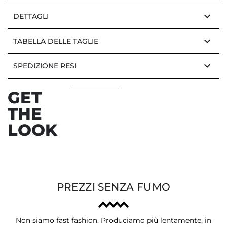
keyboard_arrow_down
DETTAGLI
keyboard_arrow_down
TABELLA DELLE TAGLIE
keyboard_arrow_down
SPEDIZIONE RESI
GET
THE
LOOK
PREZZI SENZA FUMO
Non siamo fast fashion. Produciamo più lentamente, in