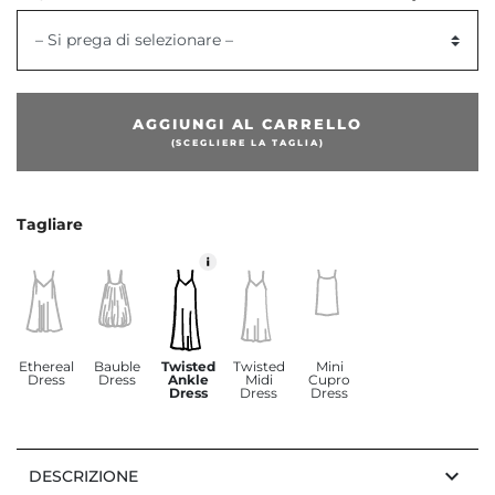
– Si prega di selezionare –
AGGIUNGI AL CARRELLO
(SCEGLIERE LA TAGLIA)
Tagliare
Ethereal
Bauble
Twisted
Twisted
Mini
Dress
Dress
Ankle
Midi
Cupro
Dress
Dress
Dress
keyboard_arrow_down
DESCRIZIONE