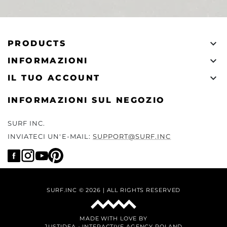

PRODUCTS

INFORMAZIONI

IL TUO ACCOUNT
INFORMAZIONI SUL NEGOZIO
SURF INC.
INVIATECI UN'E-MAIL:
SUPPORT@SURF.INC
SURF.INC © 2026 | ALL RIGHTS RESERVED
MADE WITH LOVE BY
JUSTIDEA
-
INTERACTIVE AGENCY POLAND