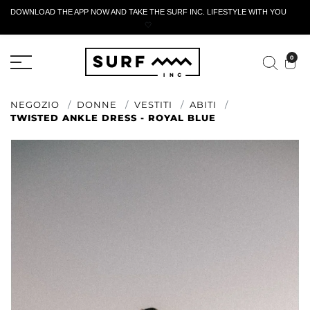
DOWNLOAD THE APP NOW AND TAKE THE SURF INC. LIFESTYLE WITH YOU
🤍
MODULO DI RESTITUZIONE ATTIVO
0
NEGOZIO
DONNE
VESTITI
ABITI
TWISTED ANKLE DRESS - ROYAL BLUE