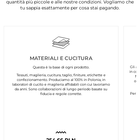
quantità più piccole e alle nostre condizioni. Vogliamo che
tu sappia esattamente per cosa stai pagando.
MATERIALI E CUCITURA
Gli ar
Questa è la base di ogni prodotto.
in col
Tessuti, maglieria, cucitura, taglio, finiture, etichette e
No
confezionamento. Produciamo al 100% in Polonia, in
org
laboratori di cucito e maglieria affidabili con cui lavoriamo
da anni. Sono collaborazioni di lungo periodo basate su
Per n
fiducia e regole corrette.