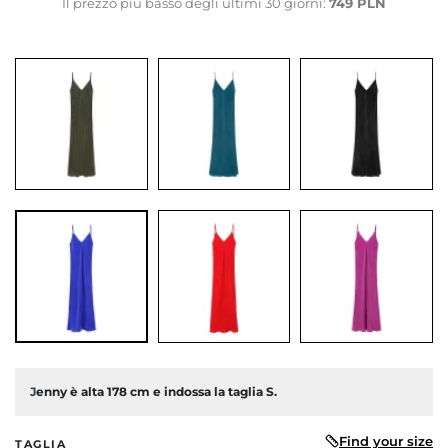
Il prezzo più basso degli ultimi 30 giorni:
749 PLN
dente
J
enny è alta 178 cm e indossa la taglia S.
Find your size
TAGLIA