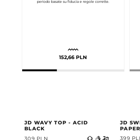
periodo basate su fiducia e regole corrette.
152,66 PLN
JD WAVY TOP - ACID
JD SW
BLACK
PAPER
Precedente
399 P
309 PLN