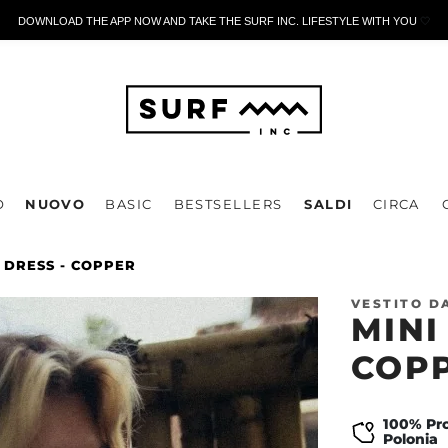
DOWNLOAD THE APP NOW AND TAKE THE SURF INC. LIFESTYLE WITH YOU
🤍
O
NUOVO
BASIC
BESTSELLERS
SALDI
CIRCA
 DRESS - COPPER
VESTITO D
MINI
COP
100% Pro
Polonia