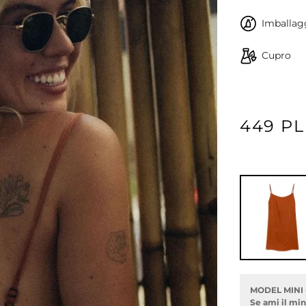
Imballagg
Cupro
449 P
MODEL MINI -
Se ami il min