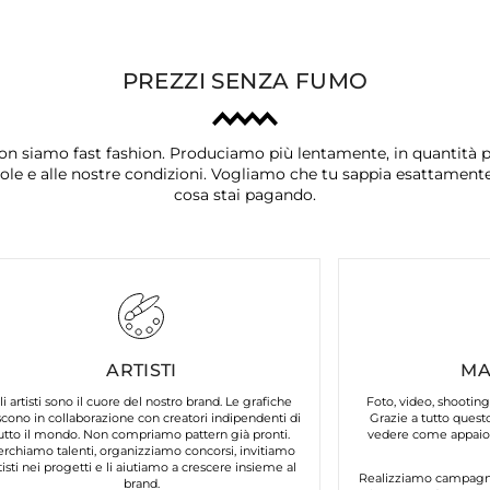
PREZZI SENZA FUMO
on siamo fast fashion. Produciamo più lentamente, in quantità p
ole e alle nostre condizioni. Vogliamo che tu sappia esattament
cosa stai pagando.
ARTISTI
MA
li artisti sono il cuore del nostro brand. Le grafiche
Foto, video, shooting
cono in collaborazione con creatori indipendenti di
Grazie a tutto questo
utto il mondo. Non compriamo pattern già pronti.
vedere come appaion
erchiamo talenti, organizziamo concorsi, invitiamo
tisti nei progetti e li aiutiamo a crescere insieme al
Realizziamo campagne 
brand.