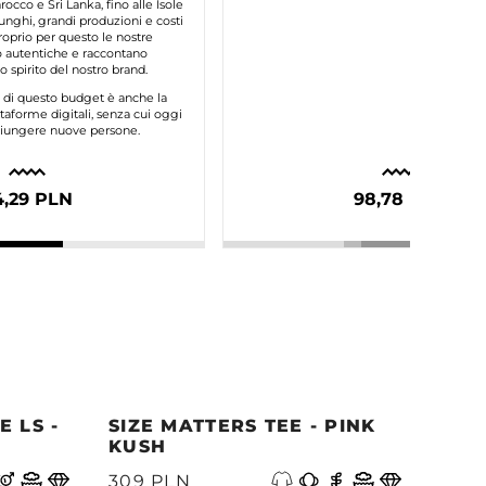
occo e Sri Lanka, fino alle Isole
unghi, grandi produzioni e costi
roprio per questo le nostre
autentiche e raccontano
 spirito del nostro brand.
e di questo budget è anche la
taforme digitali, senza cui oggi
ggiungere nuove persone.
4,29 PLN
98,78 PLN
 LS -
SIZE MATTERS TEE - PINK
QUE
KUSH
PAC
A
309 PLN
339