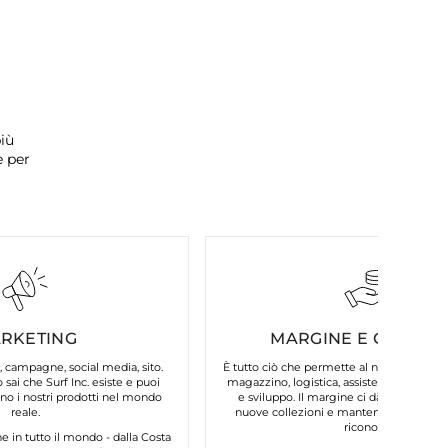
iù
e per
RKETING
MARGINE E COSTI FI
, campagne, social media, sito.
È tutto ciò che permette al nostro brand d
 sai che Surf Inc. esiste e puoi
magazzino, logistica, assistenza clienti, 
o i nostri prodotti nel mondo
e sviluppo. Il margine ci dà la possibilit
reale.
nuove collezioni e mantenere la qualità
riconosci.
in tutto il mondo - dalla Costa