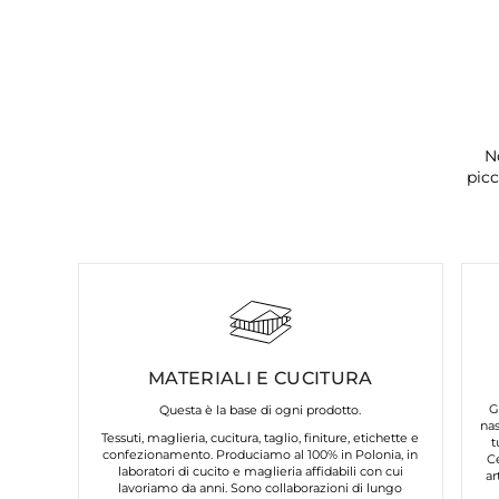
N
picc
MATERIALI E CUCITURA
G
Questa è la base di ogni prodotto.
nas
Tessuti, maglieria, cucitura, taglio, finiture, etichette e
t
confezionamento. Produciamo al 100% in Polonia, in
C
laboratori di cucito e maglieria affidabili con cui
ar
lavoriamo da anni. Sono collaborazioni di lungo