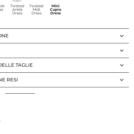
ble
Twisted
Twisted
Mini
ss
Ankle
Midi
Cupro
Dress
Dress
Dress
keyboard_arrow_down
ONE
keyboard_arrow_down
keyboard_arrow_down
DELLE TAGLIE
keyboard_arrow_down
NE RESI
K