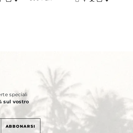
Y
erte speciali
 sul vostro