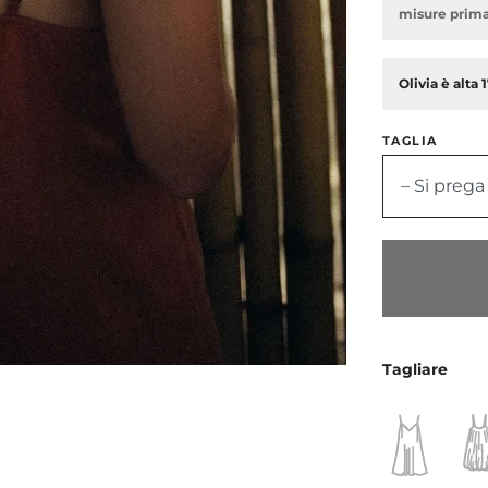
misure prima 
Olivia è alta
TAGLIA
– Si prega
Tagliare