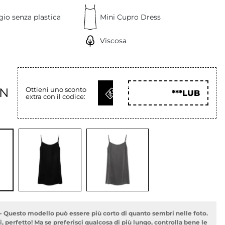
io senza plastica
Mini Cupro Dress
Viscosa
OTTIENI
LN
Ottieni uno sconto
***LUB
extra con il codice:
COD
 Questo modello può essere più corto di quanto sembri nelle foto.
i, perfetto! Ma se preferisci qualcosa di più lungo, controlla bene le