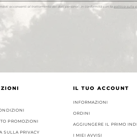
endoti acconsenti al trattamento dei dati personali in conformità con la
politica sulla 
ZIONI
IL TUO ACCOUNT
INFORMAZIONI
CONDIZIONI
ORDINI
TO PROMOZIONI
AGGIUNGERE IL PRIMO IND
A SULLA PRIVACY
I MIEI AVVISI