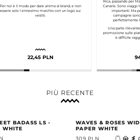
Rica, passando per Mar
Per noi è il modo per dare anima al brand, e non
Canarie. Sono viaggi l
essere solo l ennesimo marchio con un logo sui
importanti. Ma p
vestiti.
campagne sono 
perfettamente lo
Una parte rilevant
promozione sulle piat
è difficile ra
22,45 PLN
9
PIÙ RECENTE
EET BADASS LS -
WAVES & ROSES WIDE
 WHITE
PAPER WHITE
LN
309 PLN