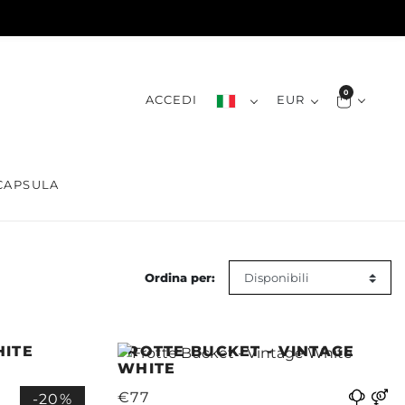
0
ACCEDI
EUR
CAPSULA
Ordina per:
HITE
FROTTE BUCKET - VINTAGE
WHITE
€77
-20%