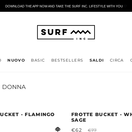
DOWNLOAD THE APP NOW AND TAKE THE SURF INC. LIFESTYLE WITH YOU
🤍
O
NUOVO
BASIC
BESTSELLERS
SALDI
CIRCA
I DONNA
UCKET - FLAMINGO
FROTTE BUCKET - W
SAGE
€62
€77