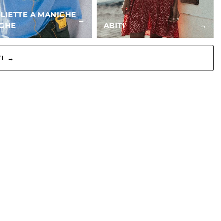
LIETTE A MANICHE
→
GHE
ABITI
→
TI →