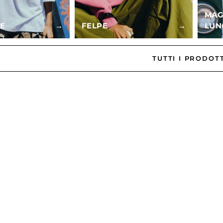
MAG
E
→
FELPE
→
LUN
TUTTI I PRODOT