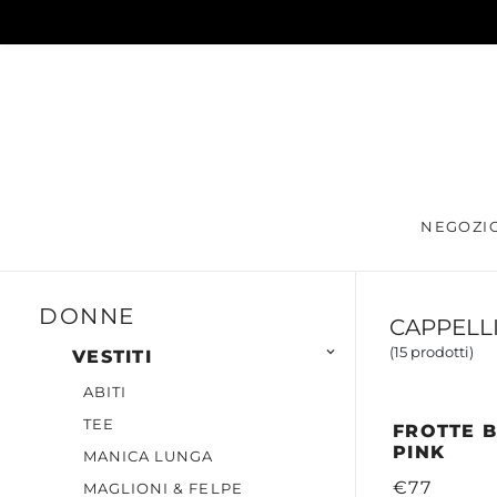
NEGOZI
DONNE
CAPPELL
(15 prodotti)

VESTITI
ABITI
TEE
FROTTE B
PINK
MANICA LUNGA
€77
MAGLIONI & FELPE